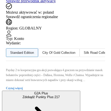
Sprawdź przewodnik aktywacji
Możesz aktywować w:
poland
Sprawdź ograniczenia regionalne
Region
:
GLOBALNY
Typ
:
Konto
Wydanie:
Standard Edition
City Of Gold Collection
Silk Road Collecti
Payday 2 to kooperacyjna gra akcji pozwalająca 4 graczom na przywdzianie masek
bohaterów poprzedniej części – Dallasa, Hoxtona, Wolfa i Chainsa. Wypadnijcie na
miasto dokonać serii brawurowych napadów i przy okazji wzbog ...
Czytaj więcej
G2A Plus
Zdobądź Punkty Plus:
217