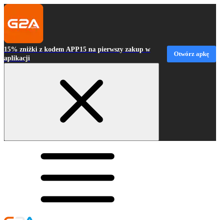
15% zniżki z kodem APP15 na pierwszy zakup w
Otwórz apkę
aplikacji