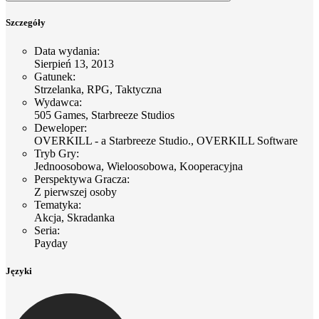
Szczegóły
Data wydania
:
Sierpień 13, 2013
Gatunek
:
Strzelanka, RPG, Taktyczna
Wydawca
:
505 Games, Starbreeze Studios
Deweloper
:
OVERKILL - a Starbreeze Studio., OVERKILL Software
Tryb Gry
:
Jednoosobowa, Wieloosobowa, Kooperacyjna
Perspektywa Gracza
:
Z pierwszej osoby
Tematyka
:
Akcja, Skradanka
Seria
:
Payday
Języki