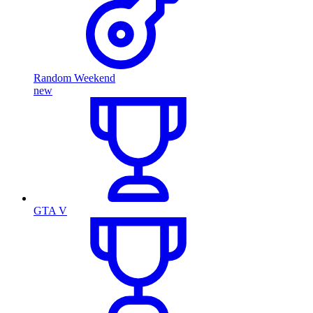
Random Weekend
new
GTA V