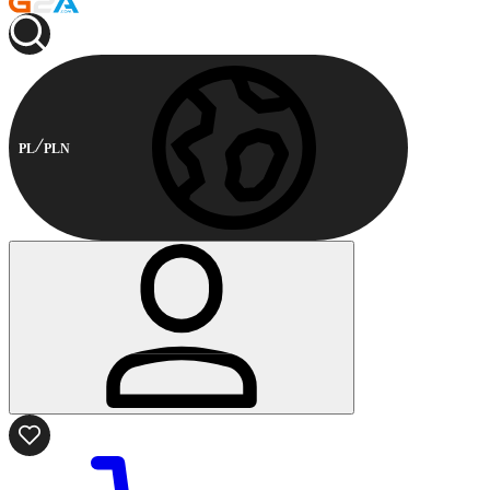
PL
PLN