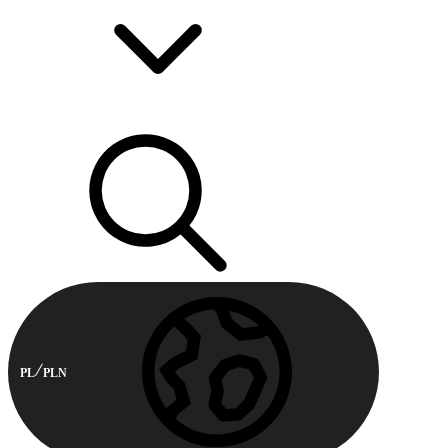
PL
PLN