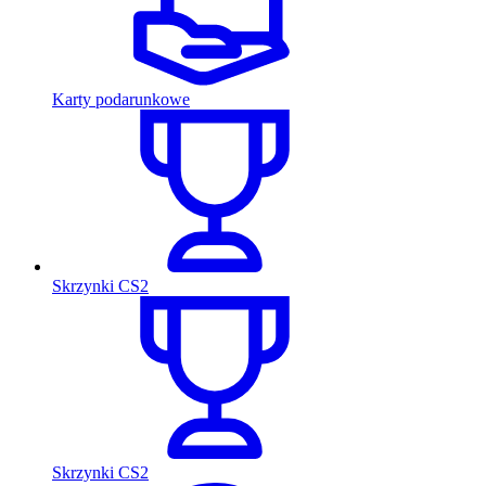
Karty podarunkowe
Skrzynki CS2
Skrzynki CS2