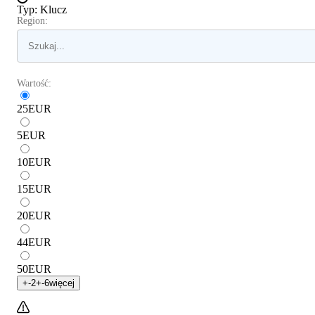
Typ
:
Klucz
Region:
Wartość:
25
EUR
5
EUR
10
EUR
15
EUR
20
EUR
44
EUR
50
EUR
+
-2
+
-6
więcej