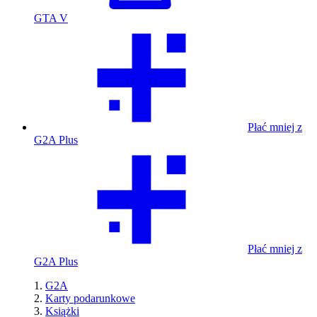
GTA V
Płać mniej z
G2A Plus
Płać mniej z
G2A Plus
G2A
Karty podarunkowe
Książki