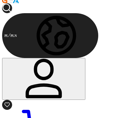
PL
PLN