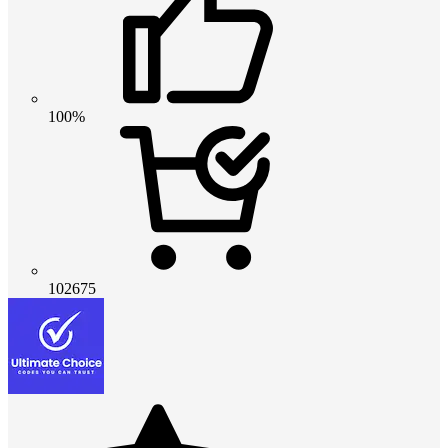
100%
102675