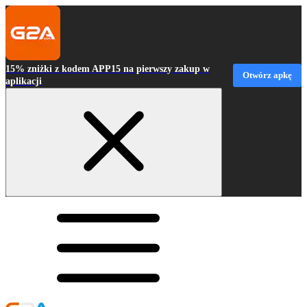
15% zniżki z kodem APP15 na pierwszy zakup w
Otwórz apkę
aplikacji