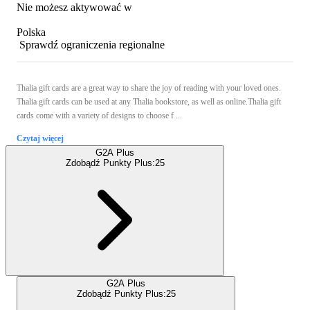
Nie możesz aktywować w
Polska
Sprawdź ograniczenia regionalne
Thalia gift cards are a great way to share the joy of reading with your loved ones.
Thalia gift cards can be used at any Thalia bookstore, as well as online.Thalia gift
cards come with a variety of designs to choose f ...
Czytaj więcej
G2A Plus
Zdobądź Punkty Plus:
25
G2A Plus
Zdobądź Punkty Plus:
25