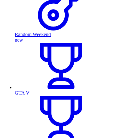
Random Weekend
new
GTA V