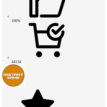
100%
44134