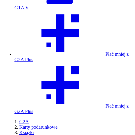
GTA V
Płać mniej z
G2A Plus
Płać mniej z
G2A Plus
G2A
Karty podarunkowe
Książki