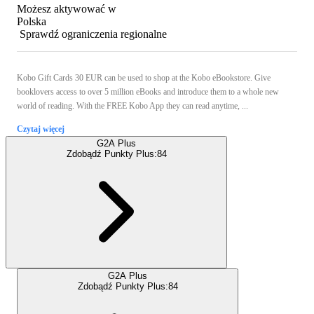
Możesz aktywować w
Polska
Sprawdź ograniczenia regionalne
Kobo Gift Cards 30 EUR can be used to shop at the Kobo eBookstore. Give
booklovers access to over 5 million eBooks and introduce them to a whole new
world of reading. With the FREE Kobo App they can read anytime, ...
Czytaj więcej
G2A Plus
Zdobądź Punkty Plus:
84
G2A Plus
Zdobądź Punkty Plus:
84