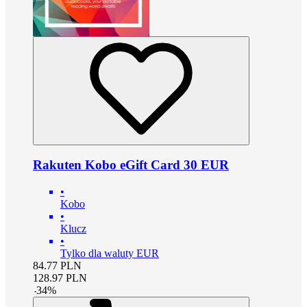
Rakuten Kobo eGift Card 30 EUR
•
Kobo
•
Klucz
•
Tylko dla waluty EUR
84.77
PLN
128.97
PLN
-
34
%