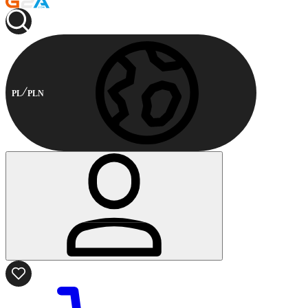
PL
PLN