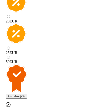
20
EUR
25
EUR
50
EUR
+
-2
+
-6
więcej