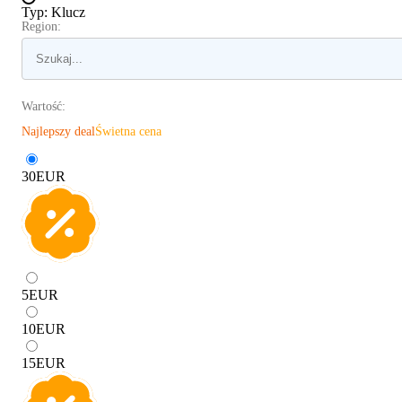
Typ
:
Klucz
Region:
Wartość:
Najlepszy deal
Świetna cena
30
EUR
5
EUR
10
EUR
15
EUR