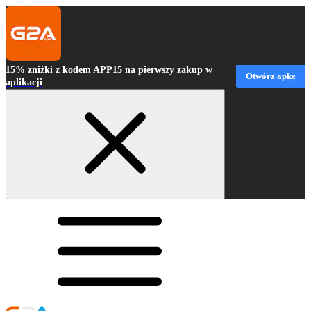
15% zniżki z kodem APP15 na pierwszy zakup w
Otwórz apkę
aplikacji