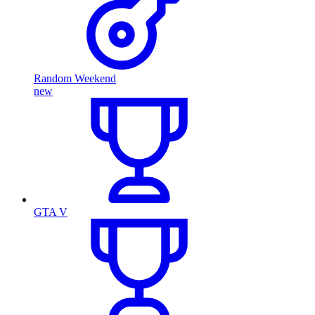
Random Weekend
new
GTA V