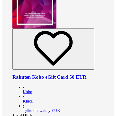
Rakuten Kobo eGift Card 50 EUR
•
Kobo
•
Klucz
•
Tylko dla waluty EUR
132.90
PLN