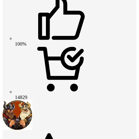
100%
14829