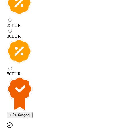
25
EUR
30
EUR
50
EUR
+
-2
+
-6
więcej