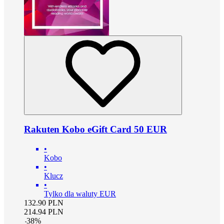
Rakuten Kobo eGift Card 50 EUR
•
Kobo
•
Klucz
•
Tylko dla waluty EUR
132.90
PLN
214.94
PLN
-
38
%