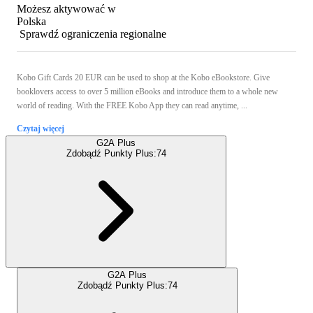
Możesz aktywować w
Polska
Sprawdź ograniczenia regionalne
Kobo Gift Cards 20 EUR can be used to shop at the Kobo eBookstore. Give
booklovers access to over 5 million eBooks and introduce them to a whole new
world of reading. With the FREE Kobo App they can read anytime, ...
Czytaj więcej
G2A Plus
Zdobądź Punkty Plus:
74
G2A Plus
Zdobądź Punkty Plus:
74