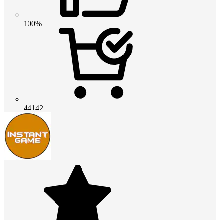
100%
44142