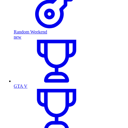
Random Weekend
new
GTA V