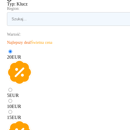
Typ
:
Klucz
Region:
Wartość:
Najlepszy deal
Świetna cena
20
EUR
5
EUR
10
EUR
15
EUR