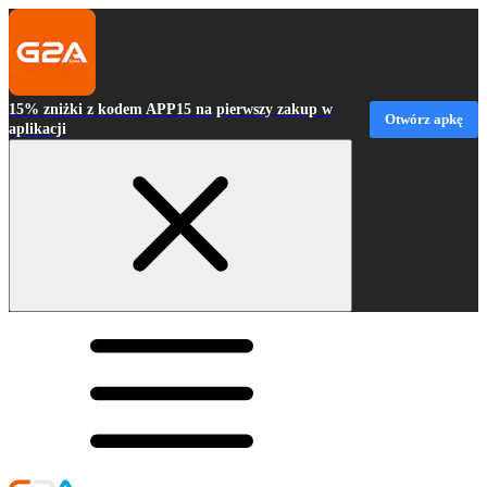
15% zniżki z kodem APP15 na pierwszy zakup w
Otwórz apkę
aplikacji