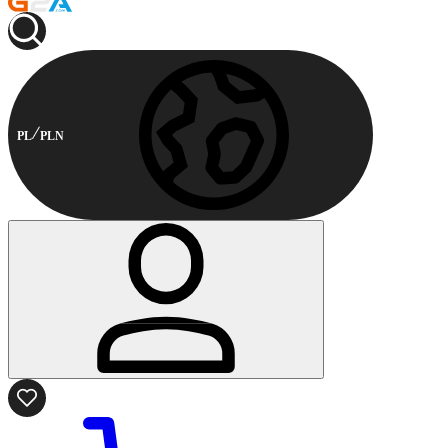
PL
PLN