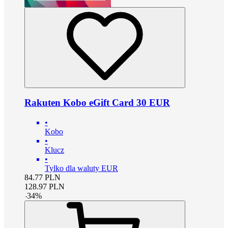
Rakuten Kobo eGift Card 30 EUR
•
Kobo
•
Klucz
•
Tylko dla waluty EUR
84.77
PLN
128.97
PLN
-
34
%