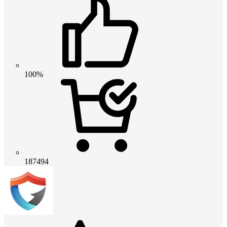
100%
187494