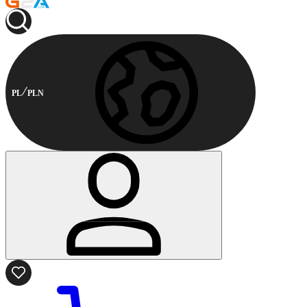
PL
PLN