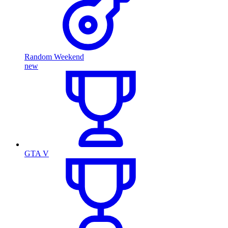
Random Weekend
new
GTA V