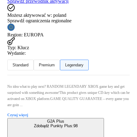
Sprawdź przewodnik aktywacji
Możesz aktywować w:
poland
Sprawdź ograniczenia regionalne
Region
:
EUROPA
Typ
:
Klucz
Wydanie:
Standard
Premium
Legendary
No idea what to play next? RANDOM LEGENDARY XBOX game key and get
surprised with something awesome!This product gives unique CD-key which can be
activated on XBOX platform.GAME QUALITY GUARANTEE – every game you
are goin ...
Czytaj więcej
G2A Plus
Zdobądź Punkty Plus:
98