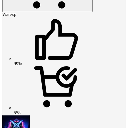
Warexp
99%
558