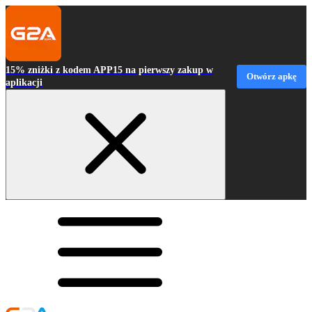
15% zniżki z kodem APP15 na pierwszy zakup w
Otwórz apkę
aplikacji