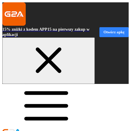
15% zniżki z kodem APP15 na pierwszy zakup w
Otwórz apkę
aplikacji