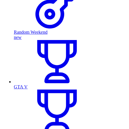
Random Weekend
new
GTA V