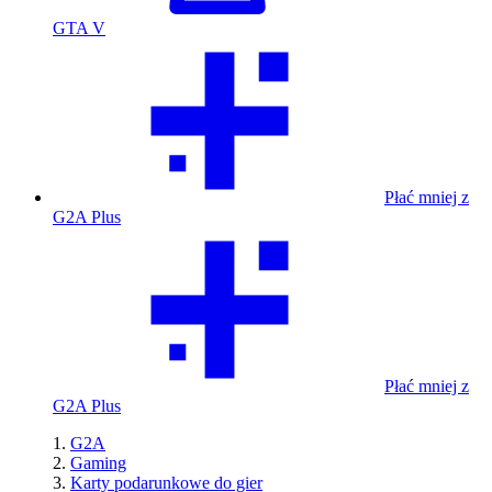
GTA V
Płać mniej z
G2A Plus
Płać mniej z
G2A Plus
G2A
Gaming
Karty podarunkowe do gier