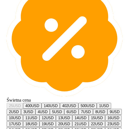
Świetna cena
25
USD
400
USD
140
USD
402
USD
500
USD
1
USD
2
USD
3
USD
4
USD
5
USD
6
USD
7
USD
8
USD
9
USD
10
USD
11
USD
12
USD
13
USD
14
USD
15
USD
16
USD
17
USD
18
USD
19
USD
20
USD
21
USD
22
USD
23
USD