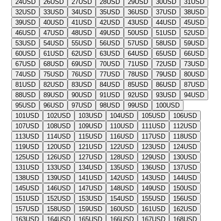
24
USD
26
USD
27
USD
28
USD
29
USD
30
USD
31
USD
32
USD
33
USD
34
USD
35
USD
36
USD
37
USD
38
USD
39
USD
40
USD
41
USD
42
USD
43
USD
44
USD
45
USD
46
USD
47
USD
48
USD
49
USD
50
USD
51
USD
52
USD
53
USD
54
USD
55
USD
56
USD
57
USD
58
USD
59
USD
60
USD
61
USD
62
USD
63
USD
64
USD
65
USD
66
USD
67
USD
68
USD
69
USD
70
USD
71
USD
72
USD
73
USD
74
USD
75
USD
76
USD
77
USD
78
USD
79
USD
80
USD
81
USD
82
USD
83
USD
84
USD
85
USD
86
USD
87
USD
88
USD
89
USD
90
USD
91
USD
92
USD
93
USD
94
USD
95
USD
96
USD
97
USD
98
USD
99
USD
100
USD
101
USD
102
USD
103
USD
104
USD
105
USD
106
USD
107
USD
108
USD
109
USD
110
USD
111
USD
112
USD
113
USD
114
USD
115
USD
116
USD
117
USD
118
USD
119
USD
120
USD
121
USD
122
USD
123
USD
124
USD
125
USD
126
USD
127
USD
128
USD
129
USD
130
USD
131
USD
133
USD
134
USD
135
USD
136
USD
137
USD
138
USD
139
USD
141
USD
142
USD
143
USD
144
USD
145
USD
146
USD
147
USD
148
USD
149
USD
150
USD
151
USD
152
USD
153
USD
154
USD
155
USD
156
USD
157
USD
158
USD
159
USD
160
USD
161
USD
162
USD
163
USD
164
USD
165
USD
166
USD
167
USD
168
USD