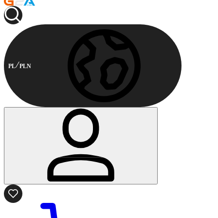
PL
PLN