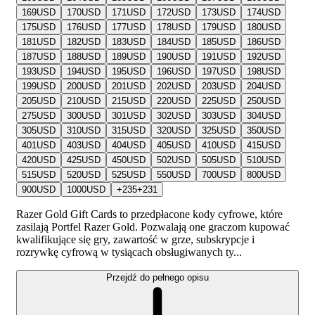
169
USD
170
USD
171
USD
172
USD
173
USD
174
USD
175
USD
176
USD
177
USD
178
USD
179
USD
180
USD
181
USD
182
USD
183
USD
184
USD
185
USD
186
USD
187
USD
188
USD
189
USD
190
USD
191
USD
192
USD
193
USD
194
USD
195
USD
196
USD
197
USD
198
USD
199
USD
200
USD
201
USD
202
USD
203
USD
204
USD
205
USD
210
USD
215
USD
220
USD
225
USD
250
USD
275
USD
300
USD
301
USD
302
USD
303
USD
304
USD
305
USD
310
USD
315
USD
320
USD
325
USD
350
USD
401
USD
403
USD
404
USD
405
USD
410
USD
415
USD
420
USD
425
USD
450
USD
502
USD
505
USD
510
USD
515
USD
520
USD
525
USD
550
USD
700
USD
800
USD
900
USD
1000
USD
+
235
+
231
Razer Gold Gift Cards to przedpłacone kody cyfrowe, które
zasilają Portfel Razer Gold. Pozwalają one graczom kupować
kwalifikujące się gry, zawartość w grze, subskrypcje i
rozrywkę cyfrową w tysiącach obsługiwanych ty...
Przejdź do pełnego opisu