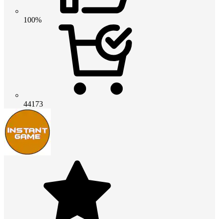
100%
44173