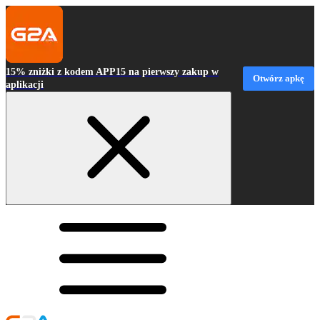
15% zniżki z kodem APP15 na pierwszy zakup w
Otwórz apkę
aplikacji