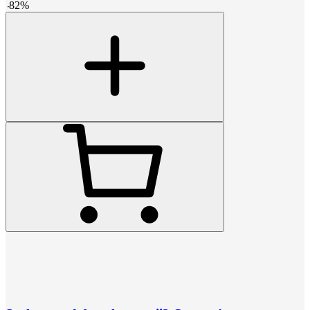
-
82
%