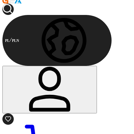
PL
PLN