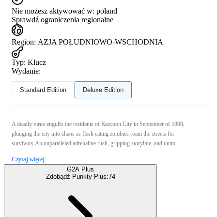
Nie możesz aktywować w:
poland
Sprawdź ograniczenia regionalne
Region
:
AZJA POŁUDNIOWO-WSCHODNIA
Typ
:
Klucz
Wydanie:
Standard Edition
Deluxe Edition
A deadly virus engulfs the residents of Raccoon City in September of 1998,
plunging the city into chaos as flesh eating zombies roam the streets for
survivors.An unparalleled adrenaline rush, gripping storyline, and unim ...
Czytaj więcej
G2A Plus
Zdobądź Punkty Plus:
74