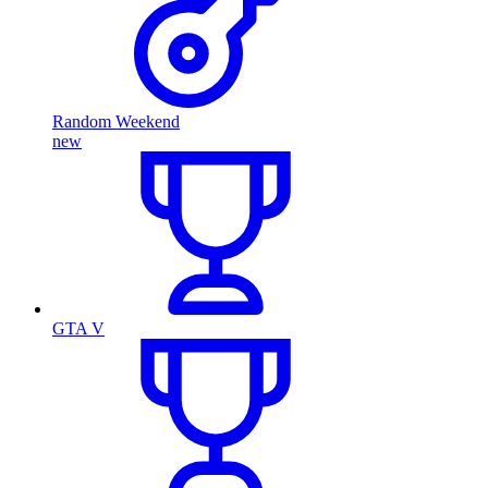
Random Weekend
new
GTA V