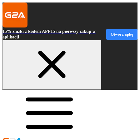
15% zniżki z kodem APP15 na pierwszy zakup w
Otwórz apkę
aplikacji