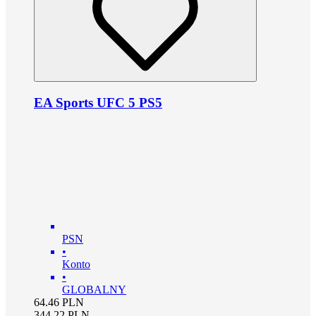
EA Sports UFC 5 PS5
PSN
•
Konto
•
GLOBALNY
64.46
PLN
344.22
PLN