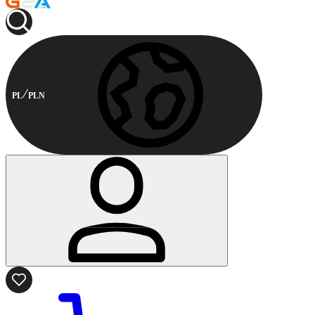
PL
PLN