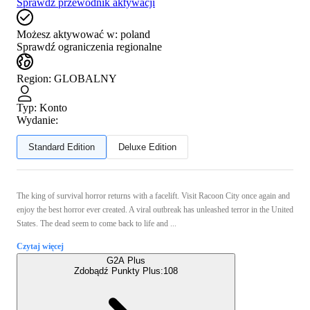
Sprawdź przewodnik aktywacji
Możesz aktywować w:
poland
Sprawdź ograniczenia regionalne
Region
:
GLOBALNY
Typ
:
Konto
Wydanie:
Standard Edition
Deluxe Edition
The king of survival horror returns with a facelift. Visit Racoon City once again and
enjoy the best horror ever created. A viral outbreak has unleashed terror in the United
States. The dead seem to come back to life and ...
Czytaj więcej
G2A Plus
Zdobądź Punkty Plus:
108