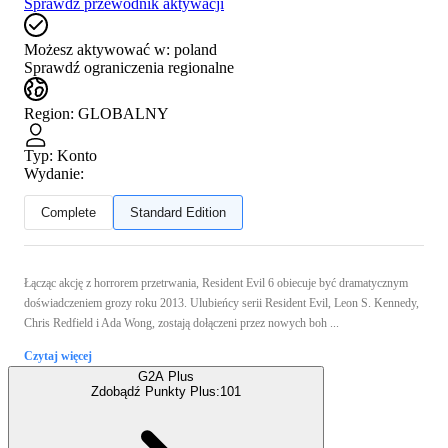
Sprawdź przewodnik aktywacji
Możesz aktywować w:
poland
Sprawdź ograniczenia regionalne
Region
:
GLOBALNY
Typ
:
Konto
Wydanie:
Complete
Standard Edition
Łącząc akcję z horrorem przetrwania, Resident Evil 6 obiecuje być dramatycznym
doświadczeniem grozy roku 2013. Ulubieńcy serii Resident Evil, Leon S. Kennedy,
Chris Redfield i Ada Wong, zostają dołączeni przez nowych boh ...
Czytaj więcej
G2A Plus
Zdobądź Punkty Plus:
101