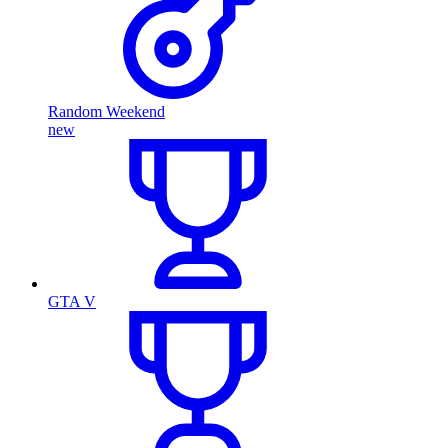
Random Weekend
new
GTA V