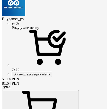
Buygames_ps
97%
Pozytywne oceny
7875
Sprawdź szczegóły oferty
51.14
PLN
81.64
PLN
-
37
%