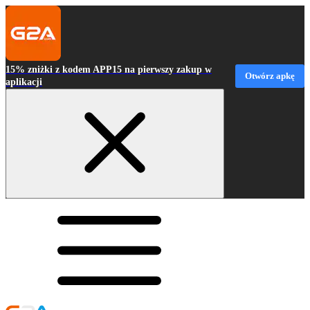
15% zniżki z kodem APP15 na pierwszy zakup w
Otwórz apkę
aplikacji