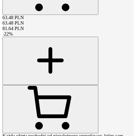
63.48
PLN
63.48
PLN
81.64
PLN
-
22
%
Każda oferta pochodzi od niezależnego sprzedawcy, który sam