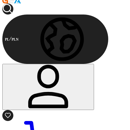
PL
PLN