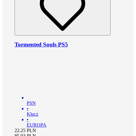
Tormented Souls PS5
PSN
•
Klucz
•
EUROPA
22.25
PLN
85.93
PLN