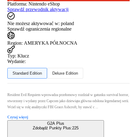
Platforma
:
Nintendo eShop
Sprawdź przewodnik aktywacji
Nie możesz aktywować w:
poland
Sprawdź ograniczenia regionalne
Region
:
AMERYKA PÓŁNOCNA
Typ
:
Klucz
Wydanie:
Standard Edition
Deluxe Edition
Resident Evil Requiem wprowadza przełomowy rozdział w gatunku survival horror,
stworzony i wydany przez Capcom jako dziewiąta główna odsłona legendarnej serii.
Wciel się w rolę analityczki FBI Grace Ashcroft, by stawić c ...
Czytaj więcej
G2A Plus
Zdobądź Punkty Plus:
225