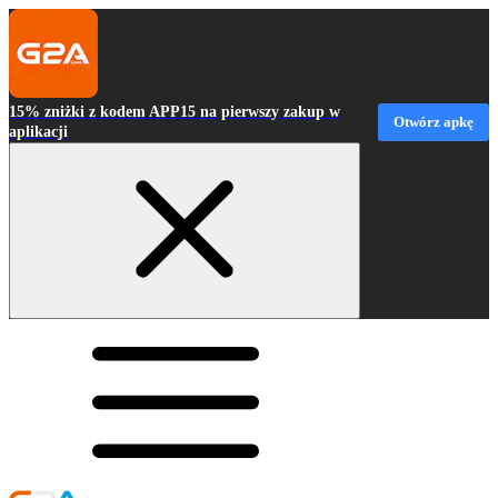
15% zniżki z kodem APP15 na pierwszy zakup w
Otwórz apkę
aplikacji