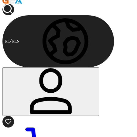
PL
PLN