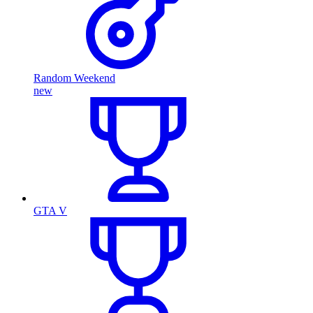
Random Weekend
new
GTA V