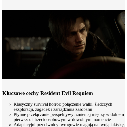
Kluczowe cechy Resident Evil Requiem
Klasyczny survival horror: połączenie walki, śledczych
eksploracji, zagadek i zarządzania zasobami
Płynne przełączanie perspektywy: zmieniaj między widokiem
pierwszo- i trzecioosobowym w dowolnym momencie
Adaptacyjni przeciwnicy: wrogowie reagują na twoją taktykę,