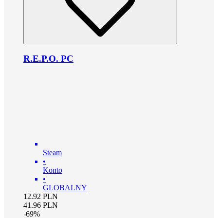
R.E.P.O. PC
Steam
•
Konto
•
GLOBALNY
12.92
PLN
41.96
PLN
-
69
%