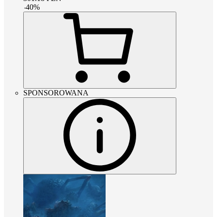
-
40
%
SPONSOROWANA