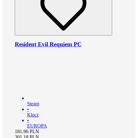
Resident Evil Requiem PC
Steam
•
Klucz
•
EUROPA
181.96
PLN
301.18
PLN