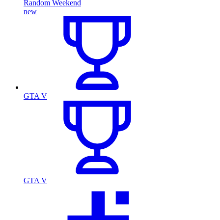
Random Weekend
new
GTA V
GTA V