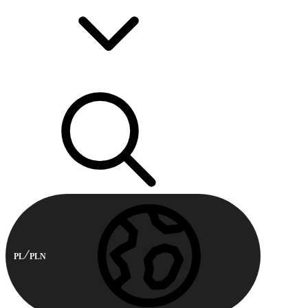
PL
PLN