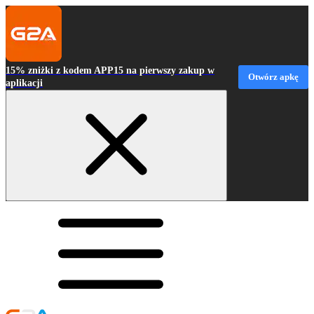
15% zniżki z kodem APP15 na pierwszy zakup w
Otwórz apkę
aplikacji