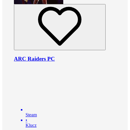
ARC Raiders PC
Steam
•
Klucz