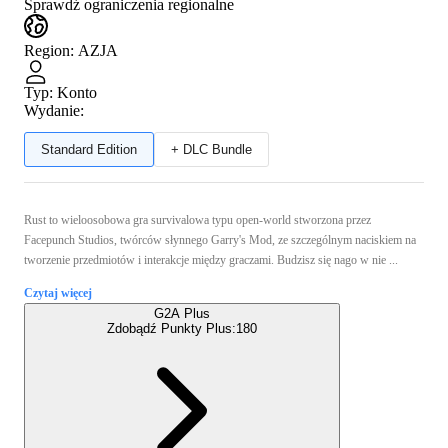
Sprawdź ograniczenia regionalne
Region
:
AZJA
Typ
:
Konto
Wydanie:
Standard Edition
+ DLC Bundle
Rust to wieloosobowa gra survivalowa typu open‑world stworzona przez
Facepunch Studios, twórców słynnego Garry's Mod, ze szczególnym naciskiem na
tworzenie przedmiotów i interakcje między graczami. Budzisz się nago w nie ...
Czytaj więcej
G2A Plus
Zdobądź Punkty Plus:
180