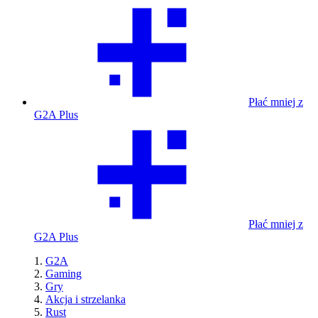
Płać mniej z
G2A Plus
Płać mniej z
G2A Plus
G2A
Gaming
Gry
Akcja i strzelanka
Rust