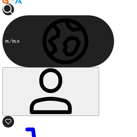
PL
PLN