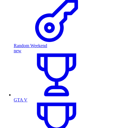
Random Weekend
new
GTA V