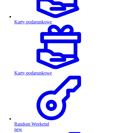
Karty podarunkowe
Karty podarunkowe
Random Weekend
new