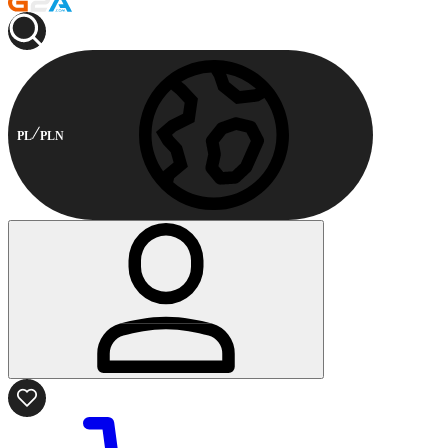
PL
PLN