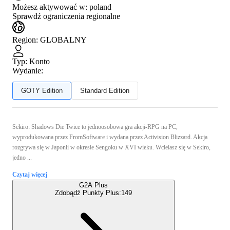
Możesz aktywować w:
poland
Sprawdź ograniczenia regionalne
Region
:
GLOBALNY
Typ
:
Konto
Wydanie:
GOTY Edition
Standard Edition
Sekiro: Shadows Die Twice to jednoosobowa gra akcji-RPG na PC,
wyprodukowana przez FromSoftware i wydana przez Activision Blizzard. Akcja
rozgrywa się w Japonii w okresie Sengoku w XVI wieku. Wcielasz się w Sekiro,
jedno ...
Czytaj więcej
G2A Plus
Zdobądź Punkty Plus:
149