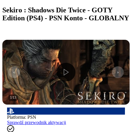
Sekiro : Shadows Die Twice - GOTY
Edition (PS4) - PSN Konto - GLOBALNY
1
/
13
Platforma
:
PSN
Sprawdź przewodnik aktywacji