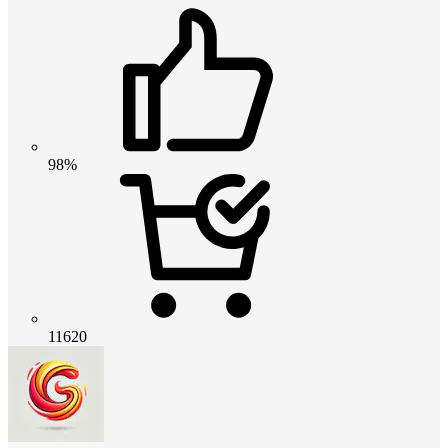
98%
11620