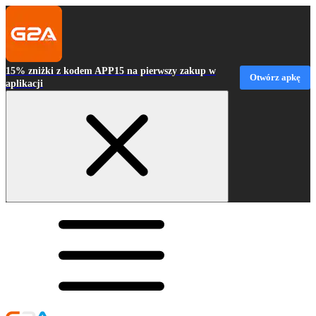
15% zniżki z kodem APP15 na pierwszy zakup w
Otwórz apkę
aplikacji