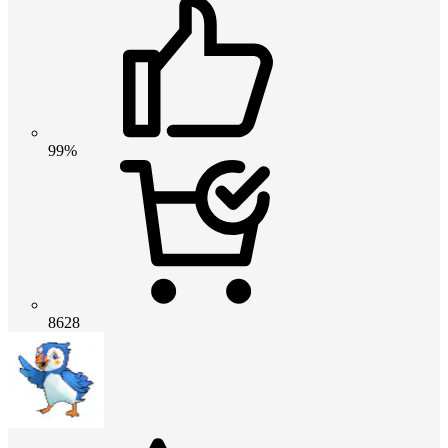
99%
8628