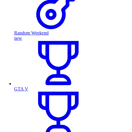
Random Weekend
new
GTA V