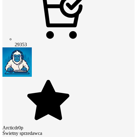
29353
Arcticdr0p
Świetny sprzedawca