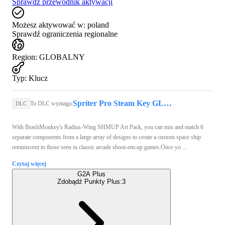
Sprawdź przewodnik aktywacji
Możesz aktywować w:
poland
Sprawdź ograniczenia regionalne
Region
:
GLOBALNY
Typ
:
Klucz
Spriter Pro Steam Key GLOBAL
To DLC wymaga:
DLC
With BrashMonkey's Radius-Wing SHMUP Art Pack, you can mix and match 6
separate components from a large array of designs to create a custom space ship
reminiscent to those seen in classic arcade shoot-em-up games.Once yo ...
Czytaj więcej
G2A Plus
Zdobądź Punkty Plus:
3