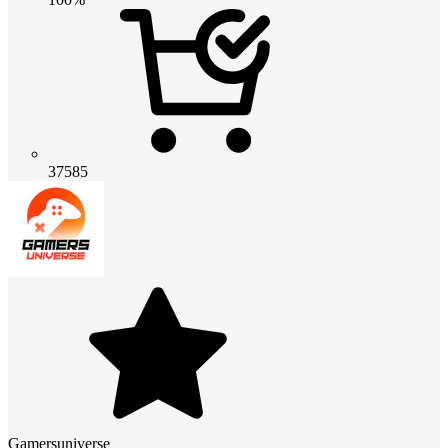
37585
Gamersuniverse