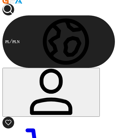
PL
PLN