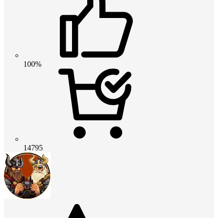
100%
14795