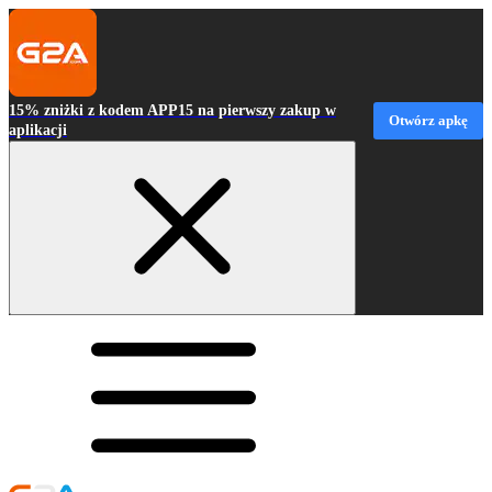
15% zniżki z kodem APP15 na pierwszy zakup w
Otwórz apkę
aplikacji