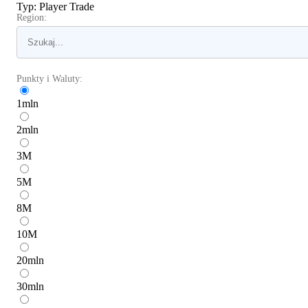
Typ
:
Player Trade
Region:
Punkty i Waluty:
1
mln
2
mln
3
M
5
M
8
M
10
M
20
mln
30
mln