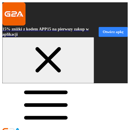
15% zniżki z kodem APP15 na pierwszy zakup w
Otwórz apkę
aplikacji