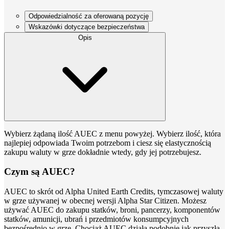
Odpowiedzialność za oferowaną pozycję
Wskazówki dotyczące bezpieczeństwa
Opis
Wybierz żądaną ilość AUEC z menu powyżej. Wybierz ilość, która
najlepiej odpowiada Twoim potrzebom i ciesz się elastycznością
zakupu waluty w grze dokładnie wtedy, gdy jej potrzebujesz.
Czym są AUEC?
AUEC to skrót od Alpha United Earth Credits, tymczasowej waluty
w grze używanej w obecnej wersji Alpha Star Citizen. Możesz
używać AUEC do zakupu statków, broni, pancerzy, komponentów
statków, amunicji, ubrań i przedmiotów konsumpcyjnych
bezpośrednio w grze. Chociaż AUEC działa podobnie jak przyszła