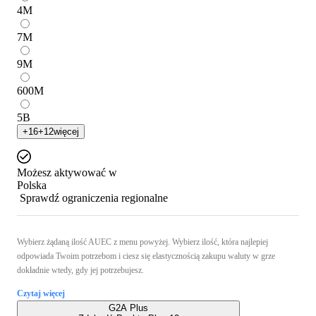
4
M
7
M
9
M
600
M
5
B
+
16
+
12
więcej
Możesz aktywować w
Polska
Sprawdź ograniczenia regionalne
Wybierz żądaną ilość AUEC z menu powyżej. Wybierz ilość, która najlepiej
odpowiada Twoim potrzebom i ciesz się elastycznością zakupu waluty w grze
dokładnie wtedy, gdy jej potrzebujesz.
Czytaj więcej
G2A Plus