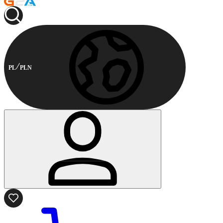
PL
PLN