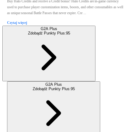
Buy Halo Credits and receive a Credit bonus! Halo Credits are in-game currency
used to purchase player customization items, boosts, and other consumables as well
as unique seasonal Battle Passes that never expire. Cre ...
Czytaj więcej
G2A Plus
Zdobądź Punkty Plus:
95
G2A Plus
Zdobądź Punkty Plus:
95