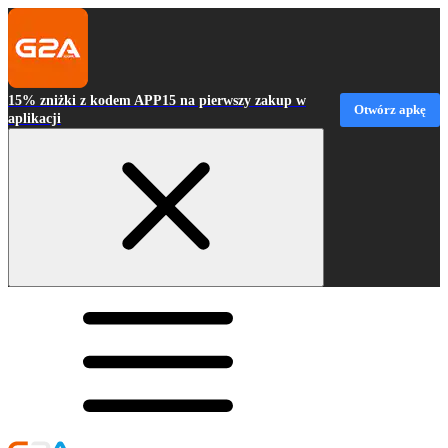
15% zniżki z kodem APP15 na pierwszy zakup w
Otwórz apkę
aplikacji