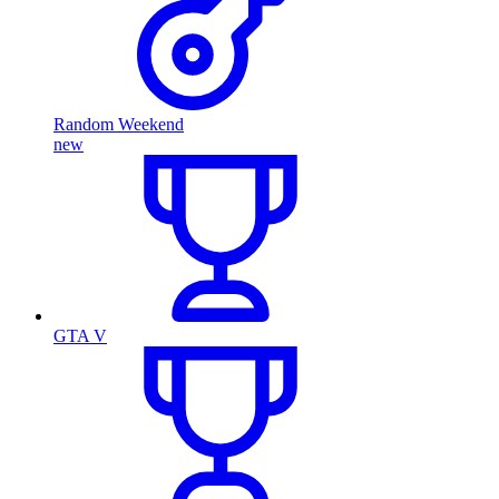
Random Weekend
new
GTA V