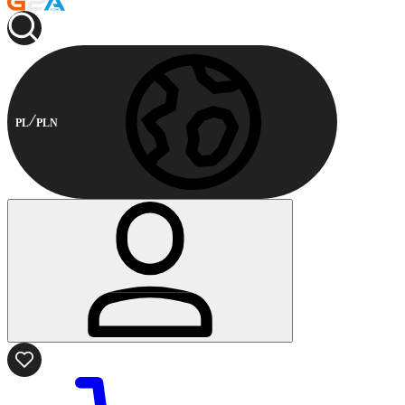
PL
PLN