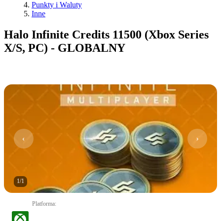
Punkty i Waluty
Inne
Halo Infinite Credits 11500 (Xbox Series
X/S, PC) - GLOBALNY
1
/
1
Platforma
: