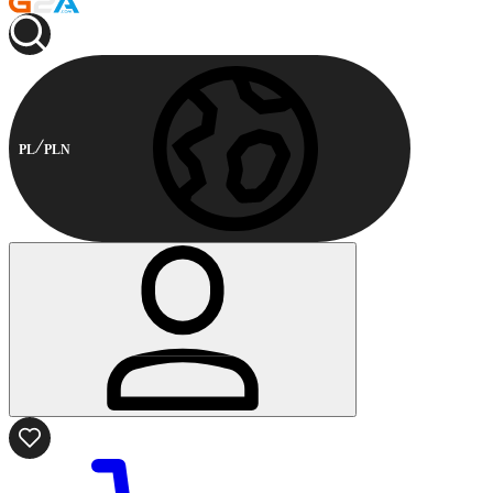
PL
PLN