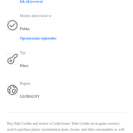
Jak aktywować
Możesz aktywować w
:
Polska
Ograniczenia regionalne
Typ
:
Klucz
Region
:
GLOBALNY
Buy Halo Credits and receive a Credit bonus! Halo Credits are in-game currency
used to purchase player customization items, boosts, and other consumables as well