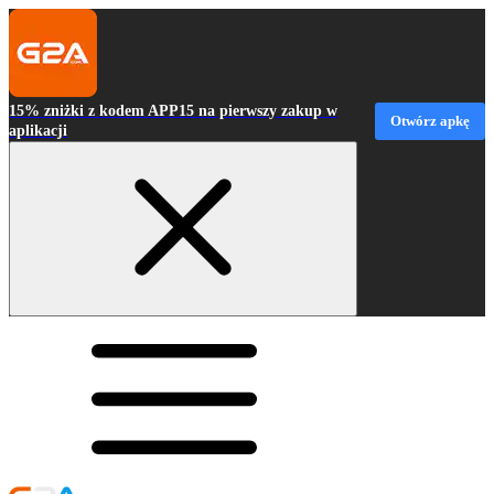
15% zniżki z kodem APP15 na pierwszy zakup w
Otwórz apkę
aplikacji