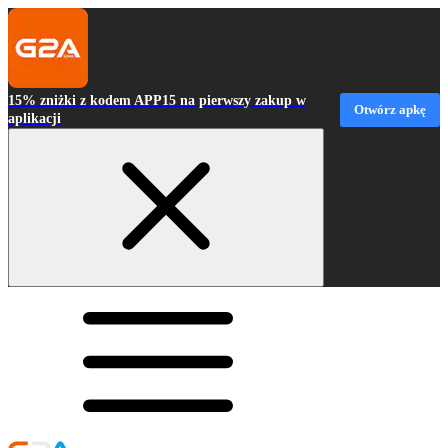
15% zniżki z kodem APP15 na pierwszy zakup w
Otwórz apkę
aplikacji