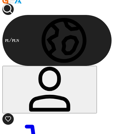
PL
PLN