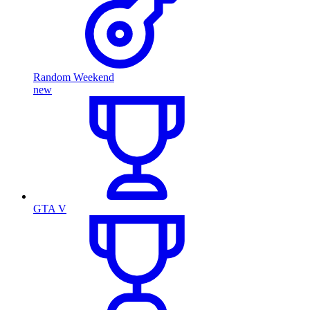
Random Weekend
new
GTA V