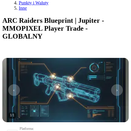
Punkty i Waluty
Inne
ARC Raiders Blueprint | Jupiter -
MMOPIXEL Player Trade -
GLOBALNY
1
/
1
Platforma
: