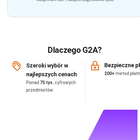
Dlaczego G2A?
Bezpieczne p
Szeroki wybór w
najlepszych cenach
200+
metod płatn
Ponad
75 tys.
cyfrowych
przedmiotów