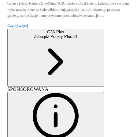
Czym są ARC Raiders BluePrints?ARC Raiders BluePrints to kolekcjonerskie plany
wytwarzania, które na stałe odblokowują przepisy na broń, elementy pancerza,
gadżety, modyfikacje i inne przydatne przedmioty.Po ekstrakcji z ...
Czytaj więcej
G2A Plus
Zdobądź Punkty Plus:
31
SPONSOROWANA