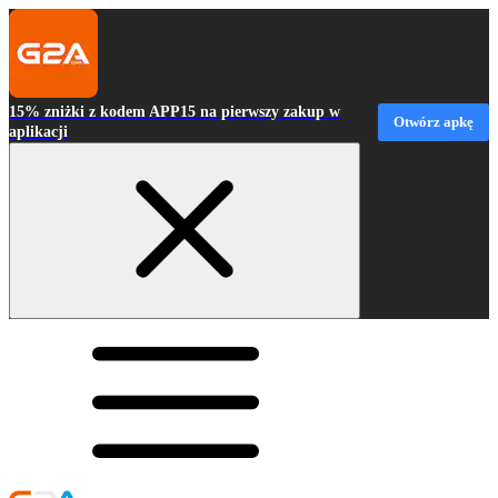
15% zniżki z kodem APP15 na pierwszy zakup w
Otwórz apkę
aplikacji