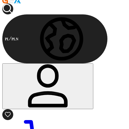
PL
PLN