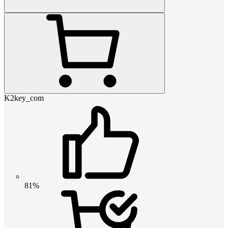
K2key_com
81%