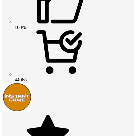
100%
44068