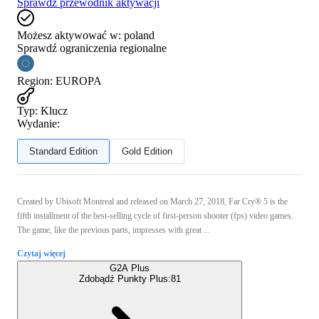
Sprawdź przewodnik aktywacji
Możesz aktywować w:
poland
Sprawdź ograniczenia regionalne
Region
:
EUROPA
Typ
:
Klucz
Wydanie:
Standard Edition
Gold Edition
Created by Ubisoft Montreal and released on March 27, 2018, Far Cry® 5 is the
fifth installment of the best-selling cycle of first-person shooter (fps) video games.
The game, like the previous parts, impresses with great ...
Czytaj więcej
G2A Plus
Zdobądź Punkty Plus:
81