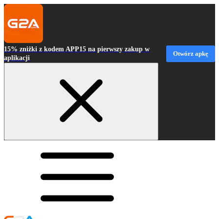
15% zniżki z kodem APP15 na pierwszy zakup w
Otwórz apkę
aplikacji