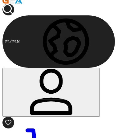
PL
PLN