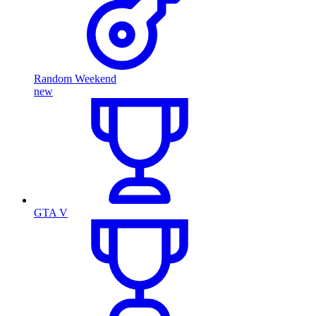
Random Weekend
new
GTA V