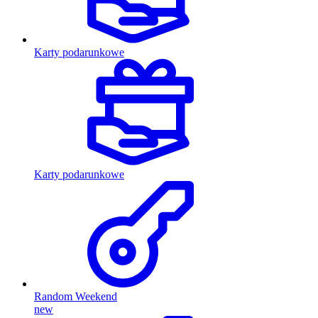
Karty podarunkowe
Karty podarunkowe
Random Weekend
new