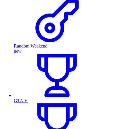
Random Weekend
new
GTA V