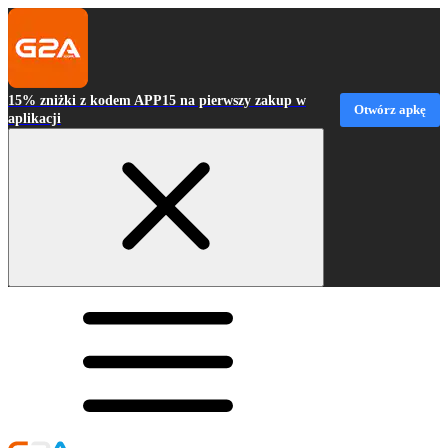
15% zniżki z kodem APP15 na pierwszy zakup w
Otwórz apkę
aplikacji