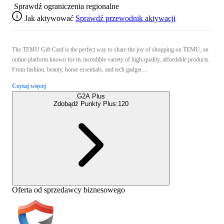
Sprawdź ograniczenia regionalne
Jak aktywować
Sprawdź przewodnik aktywacji
The TEMU Gift Card is the perfect way to share the joy of shopping on TEMU, an
online platform known for its incredible variety of high-quality, affordable products.
From fashion, beauty, home essentials, and tech gadget ...
Czytaj więcej
G2A Plus
Zdobądź Punkty Plus:
120
Oferta od sprzedawcy biznesowego