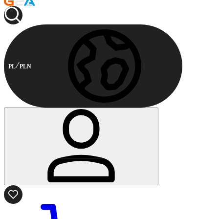
PL
PLN