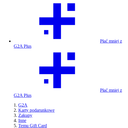
Płać mniej z
G2A Plus
Płać mniej z
G2A Plus
G2A
Karty podarunkowe
Zakupy
Inne
Temu Gift Card