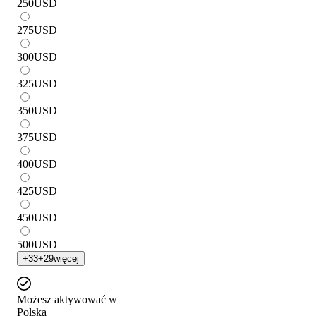
250
USD
275
USD
300
USD
325
USD
350
USD
375
USD
400
USD
425
USD
450
USD
500
USD
+
33
+
29
więcej
Możesz aktywować w
Polska