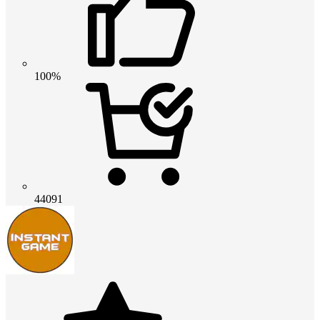
100%
44091