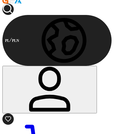
PL
PLN