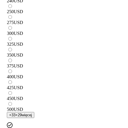
240
USD
250
USD
275
USD
300
USD
325
USD
350
USD
375
USD
400
USD
425
USD
450
USD
500
USD
+
33
+
29
więcej