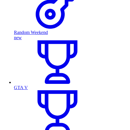
Random Weekend
new
GTA V