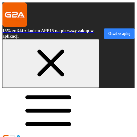
15% zniżki z kodem APP15 na pierwszy zakup w
Otwórz apkę
aplikacji