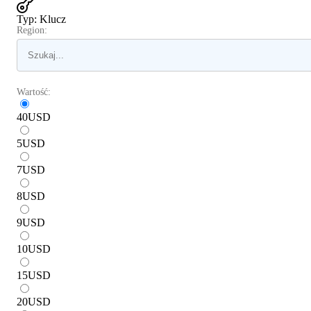
Typ
:
Klucz
Region:
Wartość:
40
USD
5
USD
7
USD
8
USD
9
USD
10
USD
15
USD
20
USD