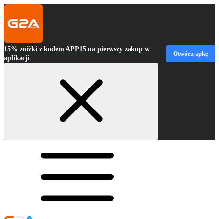
15% zniżki z kodem APP15 na pierwszy zakup w
Otwórz apkę
aplikacji