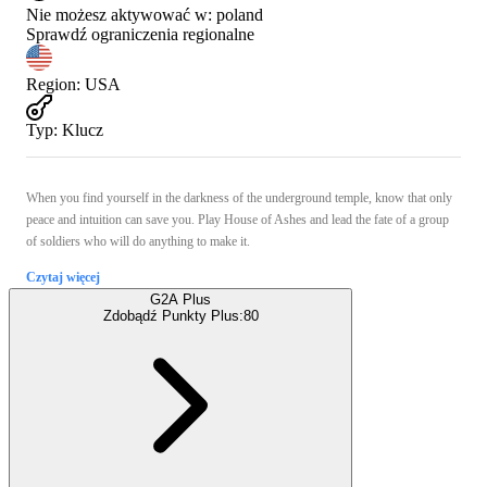
Nie możesz aktywować w:
poland
Sprawdź ograniczenia regionalne
Region
:
USA
Typ
:
Klucz
When you find yourself in the darkness of the underground temple, know that only
peace and intuition can save you. Play House of Ashes and lead the fate of a group
of soldiers who will do anything to make it.
Czytaj więcej
G2A Plus
Zdobądź Punkty Plus:
80