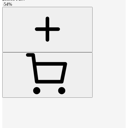
-
54
%