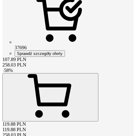
37696
Sprawdź szczegóły oferty
107.89
PLN
258.03
PLN
-
58
%
119.88
PLN
119.88
PLN
258.03
PLN