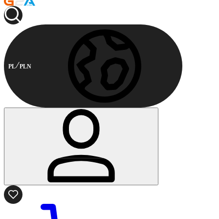
PL
PLN