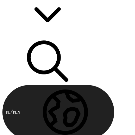
PL
PLN