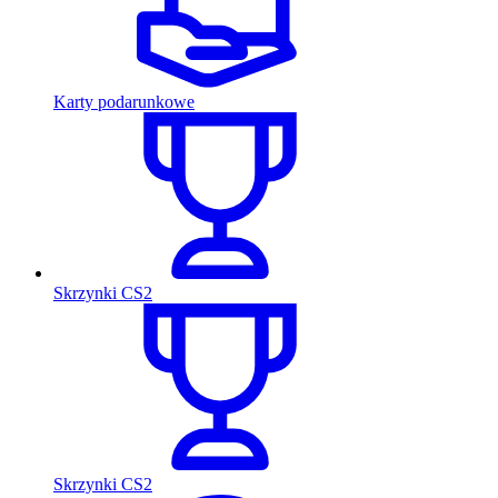
Karty podarunkowe
Skrzynki CS2
Skrzynki CS2