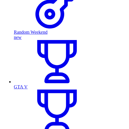
Random Weekend
new
GTA V