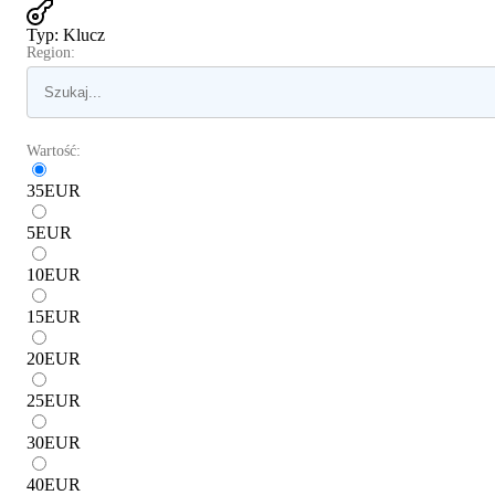
Typ
:
Klucz
Region:
Wartość:
35
EUR
5
EUR
10
EUR
15
EUR
20
EUR
25
EUR
30
EUR
40
EUR