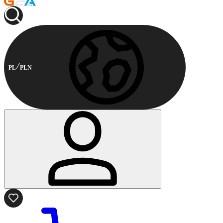
PL
PLN