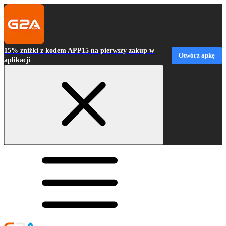
15% zniżki z kodem APP15 na pierwszy zakup w
Otwórz apkę
aplikacji