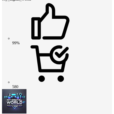
99%
580