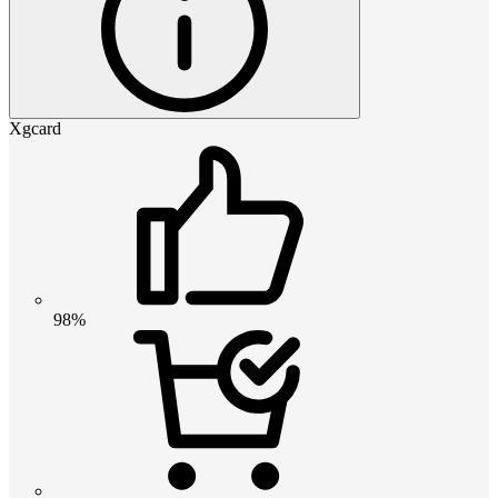
Xgcard
98%