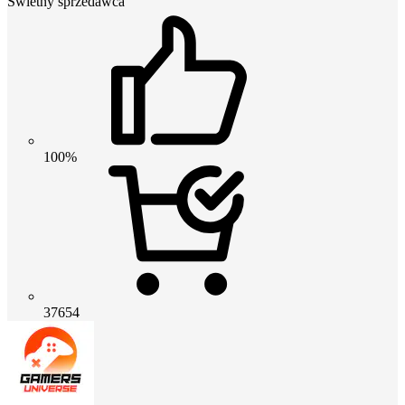
Świetny sprzedawca
100%
37654