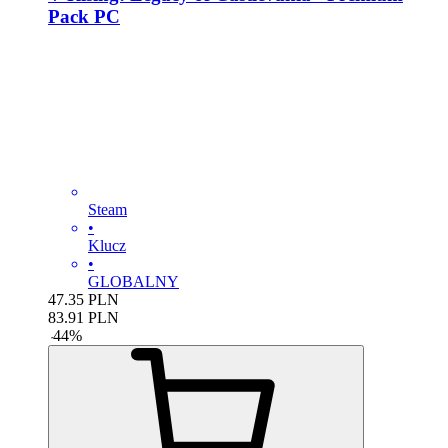
Pack PC
Steam
•
Klucz
•
GLOBALNY
47.35
PLN
83.91
PLN
-
44
%