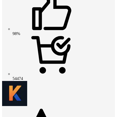
98%
54474