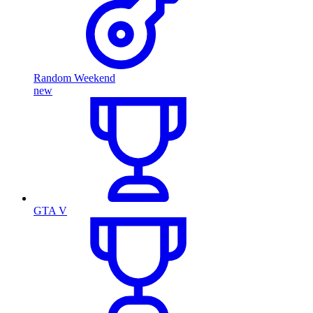
Random Weekend
new
GTA V