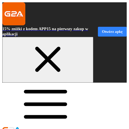
15% zniżki z kodem APP15 na pierwszy zakup w
Otwórz apkę
aplikacji