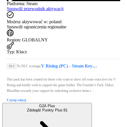
Platforma
:
Steam
Sprawdź przewodnik aktywacji
Możesz aktywować w:
poland
Sprawdź ograniczenia regionalne
Region
:
GLOBALNY
Typ
:
Klucz
V Rising (PC) - Steam Key - GLOBAL
To DLC wymaga:
DLC
This pack has been created for those who want to show off some extra love for V
Rising and kindly wish to support the game further. The Founder’s Pack: Eldest
Bloodline rewards your support by unlocking exclusive items t ...
Czytaj więcej
G2A Plus
Zdobądź Punkty Plus:
91