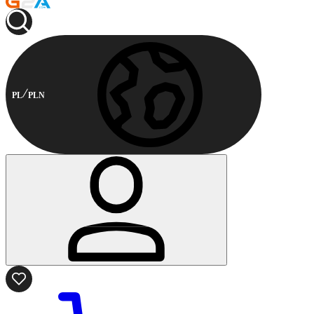
PL
PLN