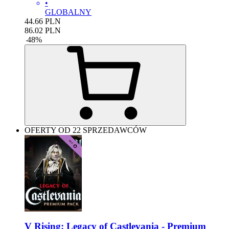
•
GLOBALNY
44.66
PLN
86.02
PLN
-
48
%
OFERTY OD 22 SPRZEDAWCÓW
V Rising: Legacy of Castlevania - Premium