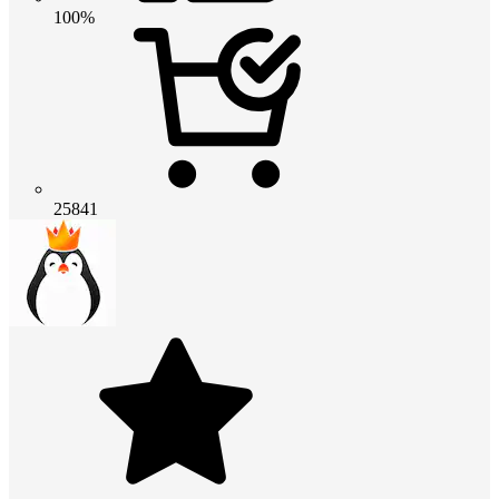
100%
25841