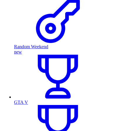
Random Weekend
new
GTA V