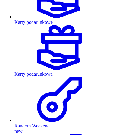
Karty podarunkowe
Karty podarunkowe
Random Weekend
new