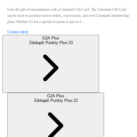
Give the gift of entertainment with a Cinemark Gift Card. The Cinemark Gift Card
can be used to purchase movie tickets, concessions, and even Cinemark membership
plans.Whether it's for a special occasion or just to tr ...
Czytaj więcej
G2A Plus
Zdobądź Punkty Plus:
23
G2A Plus
Zdobądź Punkty Plus:
23