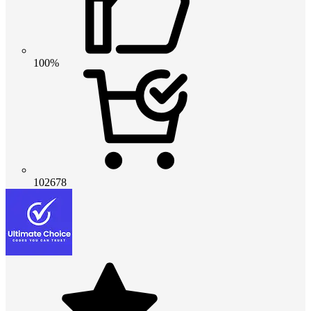
100%
102678