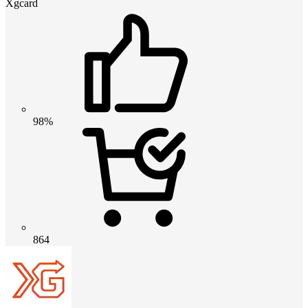
Xgcard
98%
864