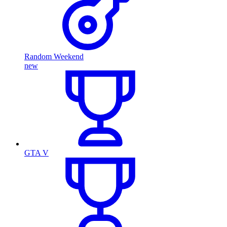
Random Weekend
new
GTA V