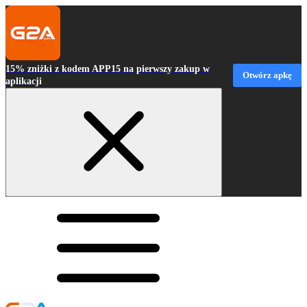
15% zniżki z kodem APP15 na pierwszy zakup w
Otwórz apkę
aplikacji