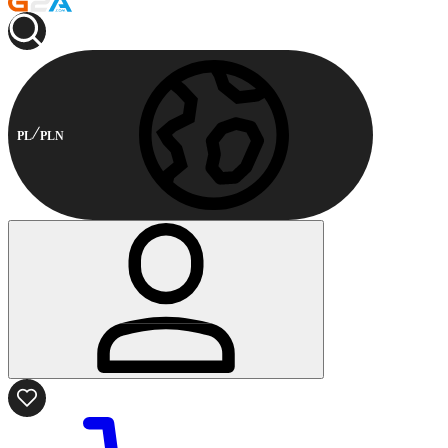
PL
PLN