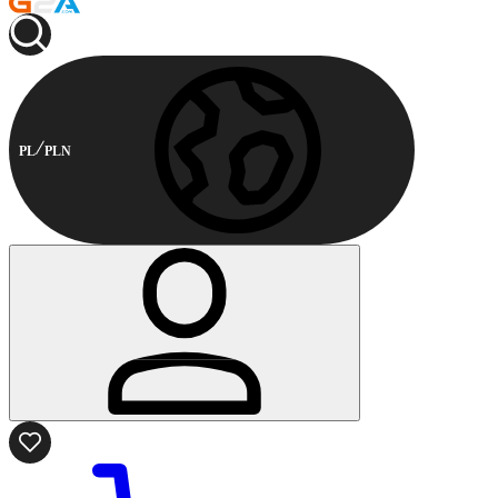
PL
PLN