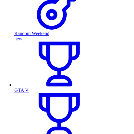
Random Weekend
new
GTA V