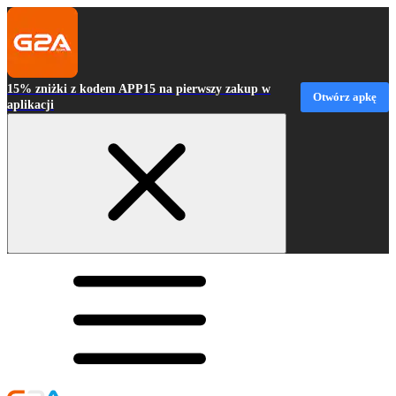
15% zniżki z kodem APP15 na pierwszy zakup w
Otwórz apkę
aplikacji