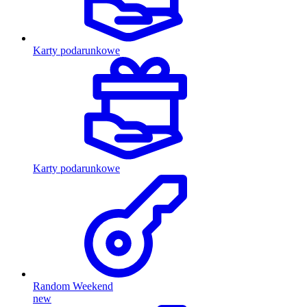
Karty podarunkowe
Karty podarunkowe
Random Weekend
new