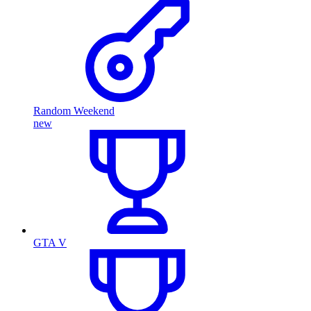
Random Weekend
new
GTA V