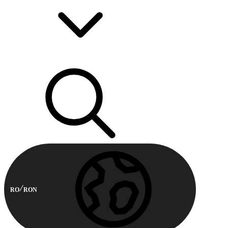
RO
RON