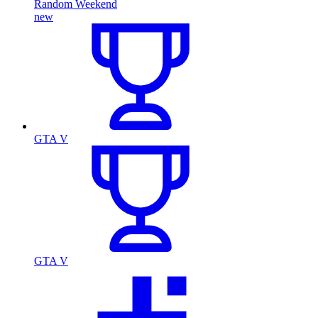
Random Weekend
new
GTA V
GTA V