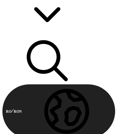
RO
RON