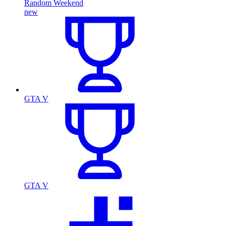
Random Weekend
new
GTA V
GTA V