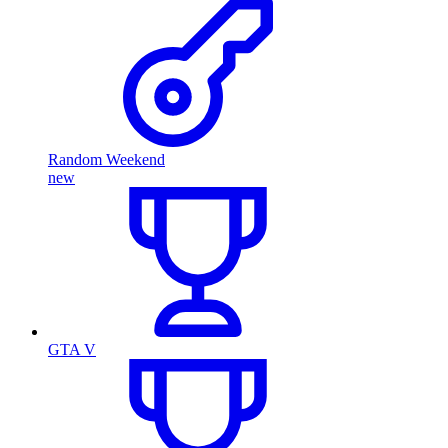
Random Weekend
new
GTA V