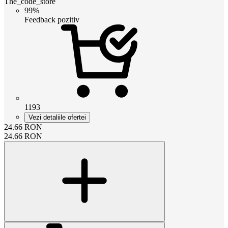
The_code_store
99%
Feedback pozitiv
1193
Vezi detaliile ofertei
24.66
RON
24.66
RON