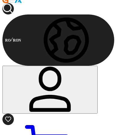
RO
RON