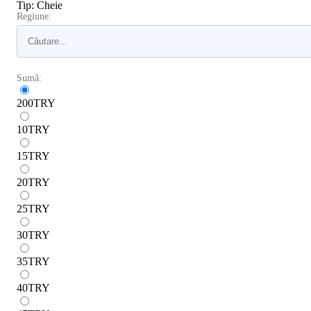
Tip
:
Cheie
Regiune:
Sumă:
200
TRY
10
TRY
15
TRY
20
TRY
25
TRY
30
TRY
35
TRY
40
TRY