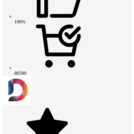
100%
80509