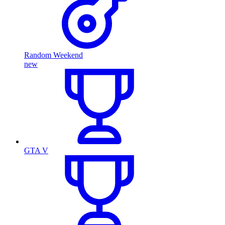
Random Weekend
new
GTA V