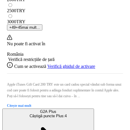
2500
TRY
3000
TRY
+
49
+
45
mai mult...
Nu poate fi activat în
România
Verifică restricțiile de țară
Cum se activează
Verifică ghidul de activare
Apple iTunes Gift Card 200 TRY este un card cadou special vândut sub forma unui
cod care poate fi folosit pentru a adăuga fonduri suplimentare în contul Apple ales.
Poți să-l folosești pentru tine sau să-l dai cuiva – în ...
Citește mai mult
G2A Plus
Câștigă puncte Plus:
4