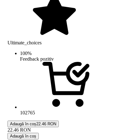
Ultimate_choices
100
%
Feedback pozitiv
102765
Adaugă în coș
22.46 RON
22.46
RON
Adaugă în coș