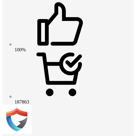
100%
187863