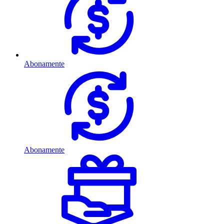
Abonamente
Abonamente