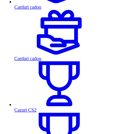
Carduri cadou
Carduri cadou
Cazuri CS2