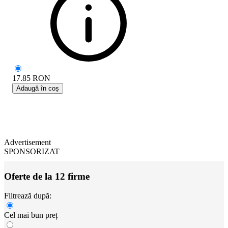
17.85
RON
Adaugă în coș
Advertisement
SPONSORIZAT
Oferte de la 12 firme
Filtrează după:
Cel mai bun preț