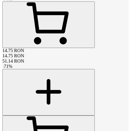
14.75
RON
14.75
RON
51.14
RON
-
71
%