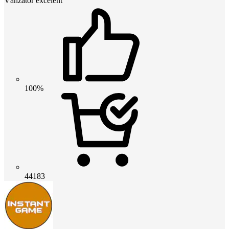
Vânzător excelent
100%
44183