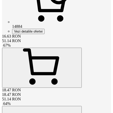
14884
Vezi detaliile ofertei
16.63
RON
51.14
RON
-
67
%
18.47
RON
18.47
RON
51.14
RON
-
64
%