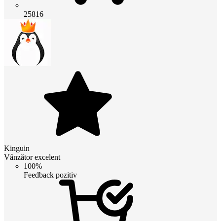
25816
Kinguin
Vânzător excelent
100%
Feedback pozitiv