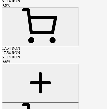
51.14
RON
-
69
%
17.54
RON
17.54
RON
51.14
RON
-
66
%