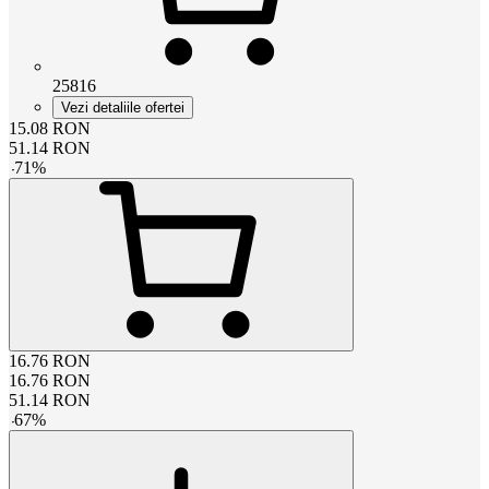
25816
Vezi detaliile ofertei
15.08
RON
51.14
RON
-
71
%
16.76
RON
16.76
RON
51.14
RON
-
67
%