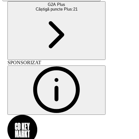
G2A Plus
Câștigă puncte Plus:
21
SPONSORIZAT