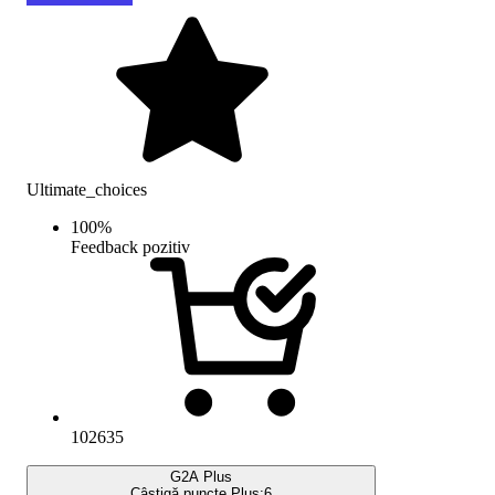
Ultimate_choices
100
%
Feedback pozitiv
102635
G2A Plus
Câștigă puncte Plus:
6