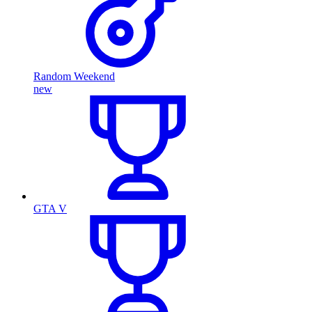
Random Weekend
new
GTA V