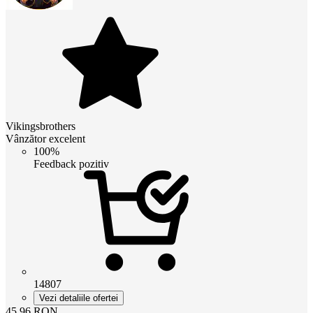
Vikingsbrothers
Vânzător excelent
100%
Feedback pozitiv
14807
Vezi detaliile ofertei
45.96
RON