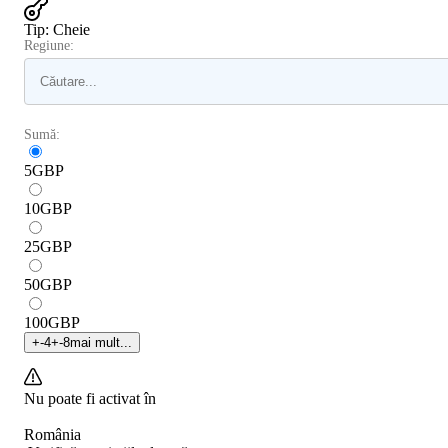
Tip
:
Cheie
Regiune:
Sumă:
5
GBP
10
GBP
25
GBP
50
GBP
100
GBP
+
-4
+
-8
mai mult...
Nu poate fi activat în
România