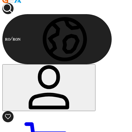
RO
RON