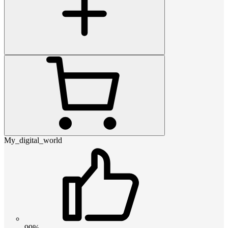
My_digital_world
99%