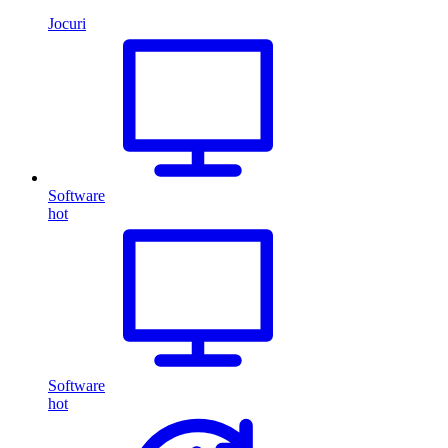
Jocuri
Software
hot
Software
hot