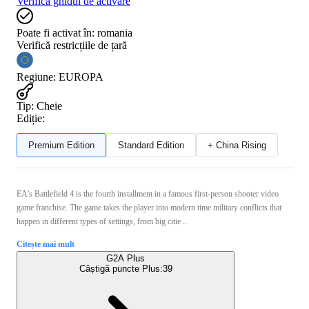
Verifică ghidul de activare
Poate fi activat în:
romania
Verifică restricțiile de țară
Regiune
:
EUROPA
Tip
:
Cheie
Ediție:
Premium Edition
Standard Edition
+ China Rising
EA’s Battlefield 4 is the fourth installment in a famous first-person shooter video
game franchise. The game takes the player into modern time military conflicts that
happen in different types of settings, from big citie ...
Citește mai mult
G2A Plus
Câștigă puncte Plus:
39