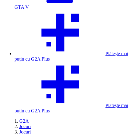
GTA V
Plătește mai
puțin cu G2A Plus
Plătește mai
puțin cu G2A Plus
G2A
Jocuri
Jocuri