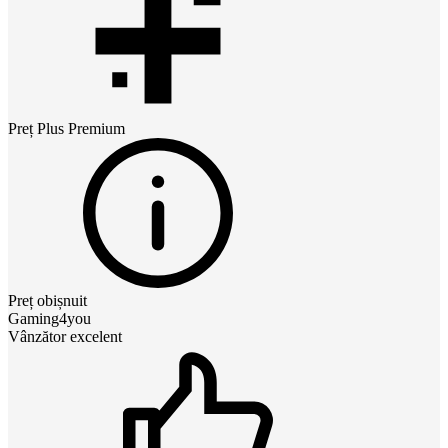
Preț
Plus Premium
Preț obișnuit
Gaming4you
Vânzător excelent