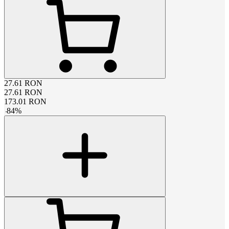
27.61
RON
27.61
RON
173.01
RON
-
84
%