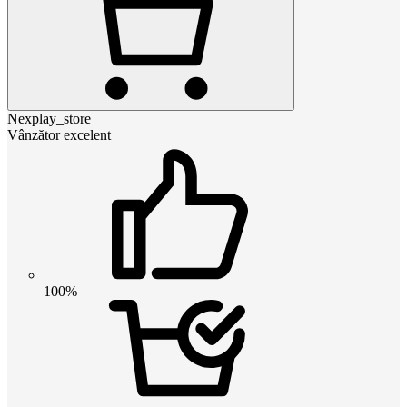
Nexplay_store
Vânzător excelent
100%