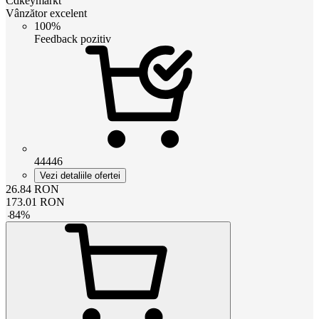
Cdkeymarkt
Vânzător excelent
100%
Feedback pozitiv
44446
Vezi detaliile ofertei
26.84
RON
173.01
RON
-
84
%