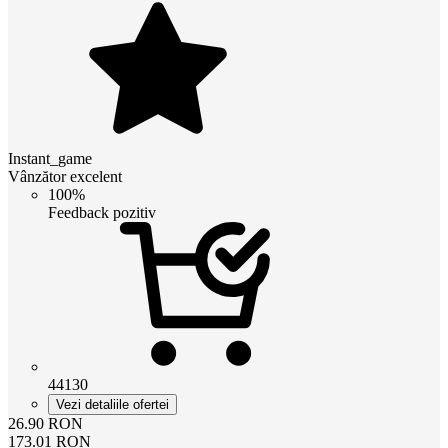
Instant_game
Vânzător excelent
100%
Feedback pozitiv
44130
Vezi detaliile ofertei
26.90
RON
173.01
RON