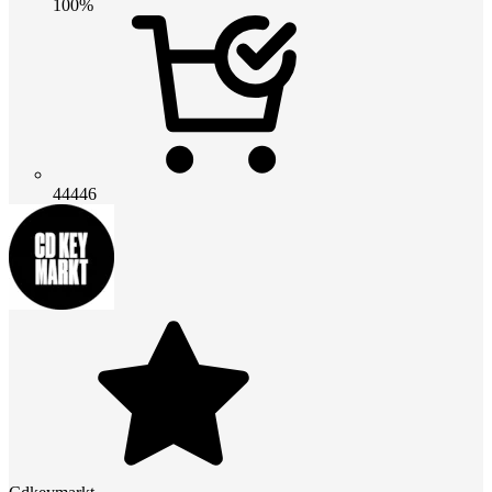
100%
44446