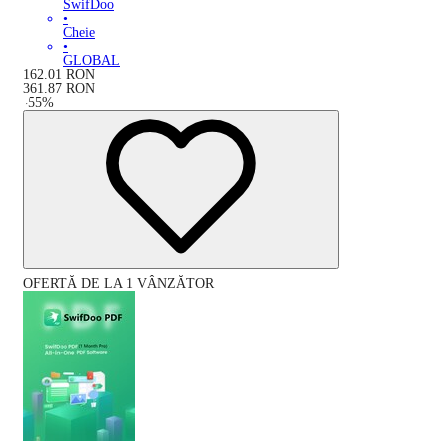
SwifDoo
•
Cheie
•
GLOBAL
162.01
RON
361.87
RON
-
55
%
OFERTĂ DE LA 1 VÂNZĂTOR