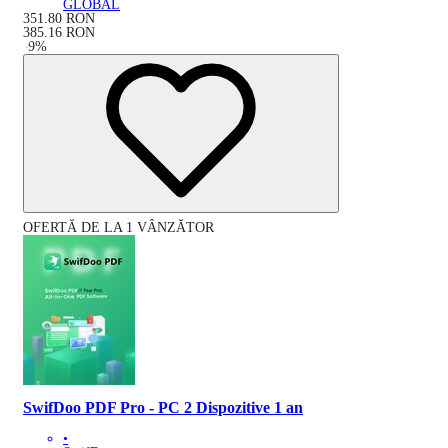
GLOBAL
351.80
RON
385.16
RON
-
9
%
OFERTĂ DE LA 1 VÂNZĂTOR
SwifDoo PDF Pro - PC 2 Dispozitive 1 an
•