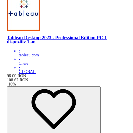
Tableau Desktop 2023 - Professional Edition PC 1
dispozitiv 1 an
•
tableau.com
•
Cheie
•
GLOBAL
98.00
RON
108.62
RON
-
10
%