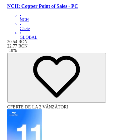
NCH: Copper Point of Sales - PC
•
NCH
•
Cheie
•
GLOBAL
20.54
RON
22.77
RON
-
10
%
OFERTE DE LA 2 VÂNZĂTORI