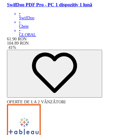
SwifDoo PDF Pro - PC 1 dispozitiv 1 lună
•
SwifDoo
•
Cheie
•
GLOBAL
61.90
RON
104.89
RON
-
41
%
OFERTE DE LA 2 VÂNZĂTORI