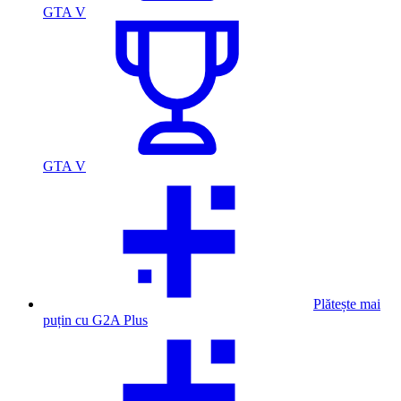
GTA V
GTA V
Plătește mai
puțin cu G2A Plus