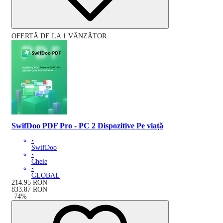
OFERTĂ DE LA 1 VÂNZĂTOR
SwifDoo PDF Pro - PC 2 Dispozitive Pe viață
•
SwifDoo
•
Cheie
•
GLOBAL
214.95
RON
833.87
RON
-
74
%