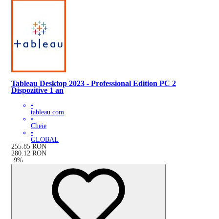
Tableau Desktop 2023 - Professional Edition PC 2
Dispozitive 1 an
•
tableau.com
•
Cheie
•
GLOBAL
255.85
RON
280.12
RON
-
9
%