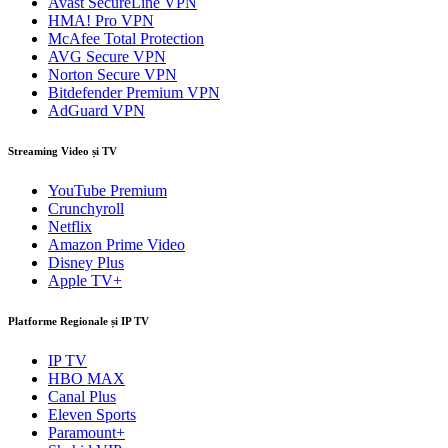
Avast SecureLine VPN
HMA! Pro VPN
McAfee Total Protection
AVG Secure VPN
Norton Secure VPN
Bitdefender Premium VPN
AdGuard VPN
Streaming Video și TV
YouTube Premium
Crunchyroll
Netflix
Amazon Prime Video
Disney Plus
Apple TV+
Platforme Regionale și IP TV
IP TV
HBO MAX
Canal Plus
Eleven Sports
Paramount+