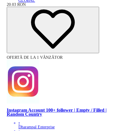
GLOBAL
20.03
RON
OFERTĂ DE LA 1 VÂNZĂTOR
Instagram Account 100+ follower | Empty / Filled |
Random Country
•
Dharampal Enterprise