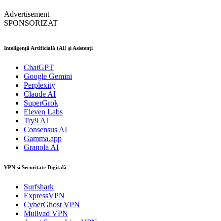
Advertisement
SPONSORIZAT
Inteligență Artificială (AI) și Asistenți
ChatGPT
Google Gemini
Perplexity
Claude AI
SuperGrok
Eleven Labs
Try9 AI
Consensus AI
Gamma.app
Granola AI
VPN și Securitate Digitală
Surfshark
ExpressVPN
CyberGhost VPN
Mullvad VPN