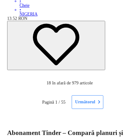
•
Cheie
•
NIGERIA
13.52
RON
18
în afară de 979 articole
Următorul
Pagină
1
/
55
Abonament Tinder – Compară planuri și