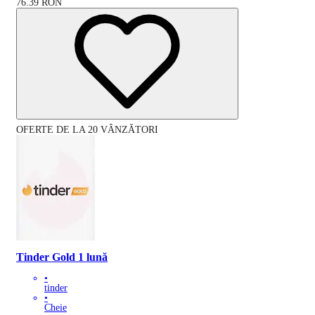
76.39
RON
OFERTE DE LA 20 VÂNZĂTORI
Tinder Gold 1 lună
•
tinder
•
Cheie