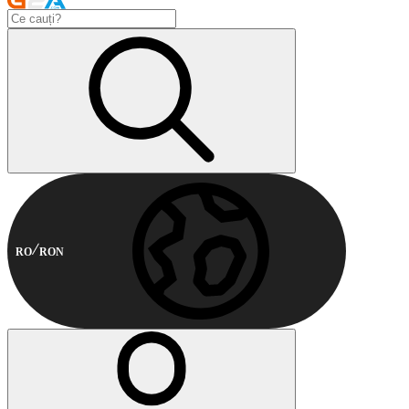
RO
RON