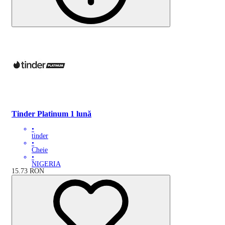
Tinder Platinum 1 lună
•
tinder
•
Cheie
•
NIGERIA
15.73
RON