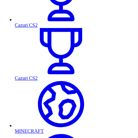
Cazuri CS2
Cazuri CS2
MINECRAFT