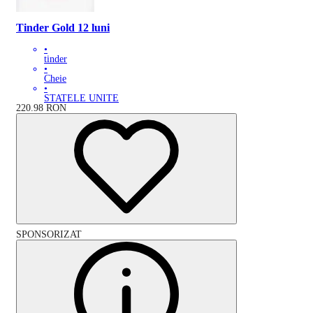
Tinder Gold 12 luni
•
tinder
•
Cheie
•
STATELE UNITE
220.98
RON
SPONSORIZAT