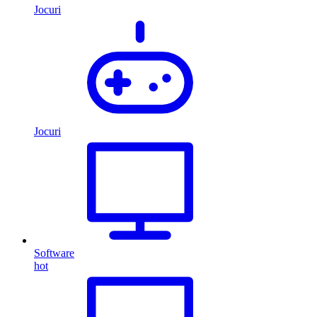
Jocuri
Jocuri
Software
hot