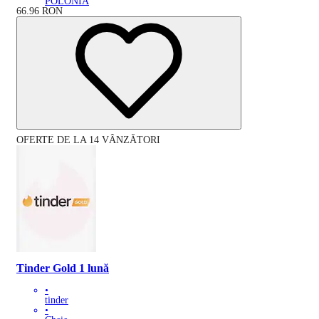
POLONIA
66.96
RON
OFERTE DE LA 14 VÂNZĂTORI
Tinder Gold 1 lună
•
tinder
•