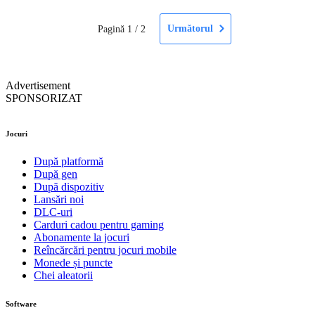
Următorul
Pagină
1
/
2
Advertisement
SPONSORIZAT
Jocuri
După platformă
După gen
După dispozitiv
Lansări noi
DLC-uri
Carduri cadou pentru gaming
Abonamente la jocuri
Reîncărcări pentru jocuri mobile
Monede și puncte
Chei aleatorii
Software