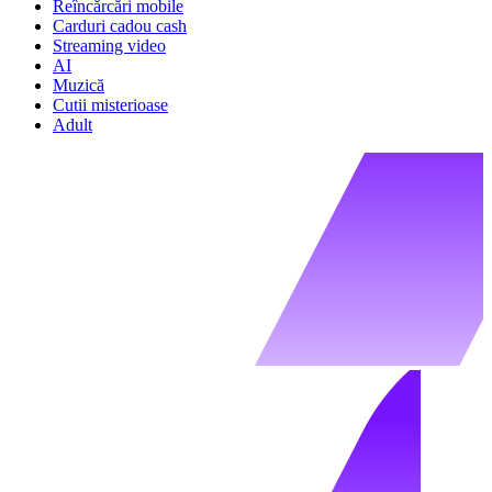
Reîncărcări mobile
Carduri cadou cash
Streaming video
AI
Muzică
Cutii misterioase
Adult