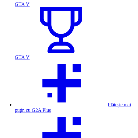
GTA V
GTA V
Plătește mai
puțin cu G2A Plus