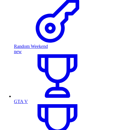
Random Weekend
new
GTA V