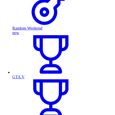
Random Weekend
new
GTA V