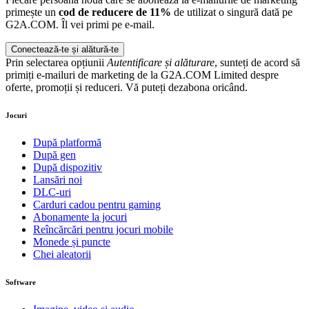
primește un
cod de reducere de 11%
de utilizat o singură dată pe
G2A.COM. Îl vei primi pe e-mail.
Conectează-te și alătură-te
Prin selectarea opțiunii
Autentificare și alăturare
, sunteți de acord să
primiți e-mailuri de marketing de la G2A.COM Limited despre
oferte, promoții și reduceri. Vă puteți dezabona oricând.
Jocuri
După platformă
După gen
După dispozitiv
Lansări noi
DLC-uri
Carduri cadou pentru gaming
Abonamente la jocuri
Reîncărcări pentru jocuri mobile
Monede și puncte
Chei aleatorii
Software