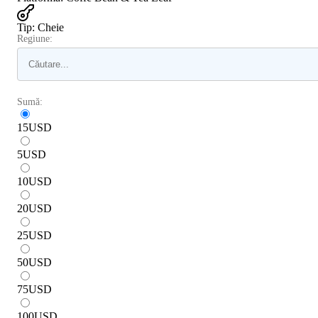
Tip
:
Cheie
Regiune:
Sumă:
15
USD
5
USD
10
USD
20
USD
25
USD
50
USD
75
USD
100
USD