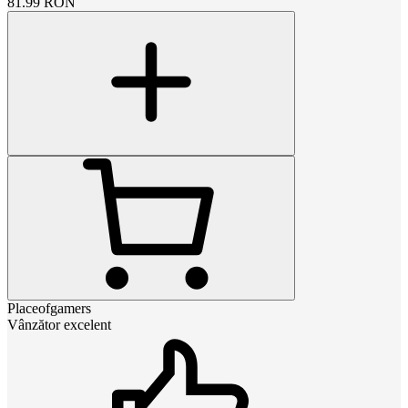
81.99
RON
Placeofgamers
Vânzător excelent