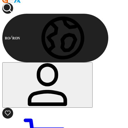
RO
RON