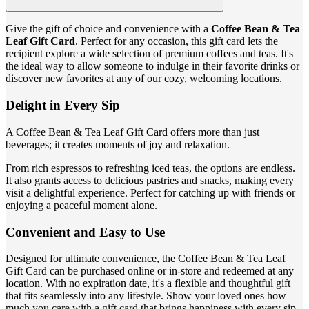
Give the gift of choice and convenience with a
Coffee Bean & Tea
Leaf Gift Card
. Perfect for any occasion, this gift card lets the
recipient explore a wide selection of premium coffees and teas. It's
the ideal way to allow someone to indulge in their favorite drinks or
discover new favorites at any of our cozy, welcoming locations.
Delight in Every Sip
A Coffee Bean & Tea Leaf Gift Card offers more than just
beverages; it creates moments of joy and relaxation.
From rich espressos to refreshing iced teas, the options are endless.
It also grants access to delicious pastries and snacks, making every
visit a delightful experience. Perfect for catching up with friends or
enjoying a peaceful moment alone.
Convenient and Easy to Use
Designed for ultimate convenience, the Coffee Bean & Tea Leaf
Gift Card can be purchased online or in-store and redeemed at any
location. With no expiration date, it's a flexible and thoughtful gift
that fits seamlessly into any lifestyle. Show your loved ones how
much you care with a gift card that brings happiness with every sip.