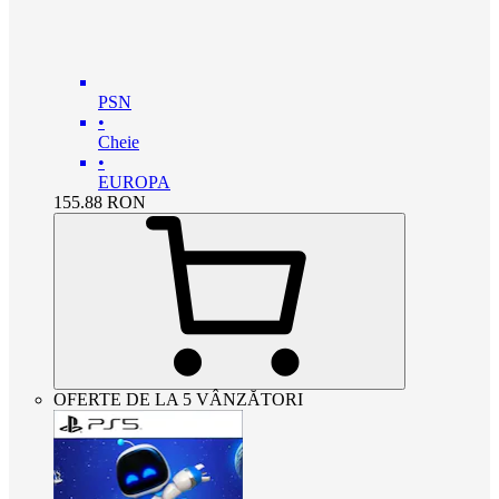
PSN
•
Cheie
•
EUROPA
155.88
RON
OFERTE DE LA 5 VÂNZĂTORI