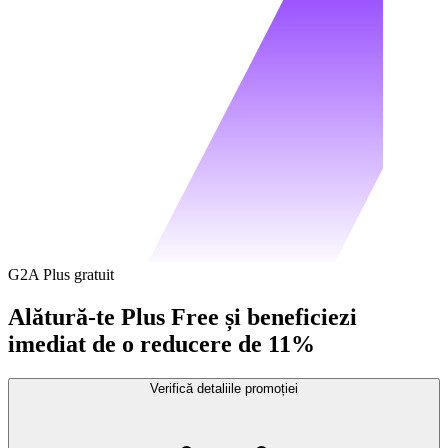
G2A Plus gratuit
Alătură-te Plus Free și beneficiezi
imediat de o reducere de 11%
Verifică detaliile promoției