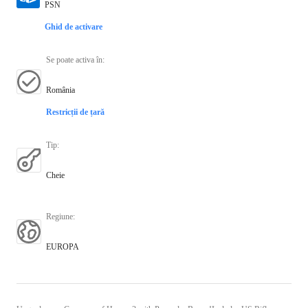
PSN
Ghid de activare
Se poate activa în
:
România
Restricții de țară
Tip
:
Cheie
Regiune
:
EUROPA