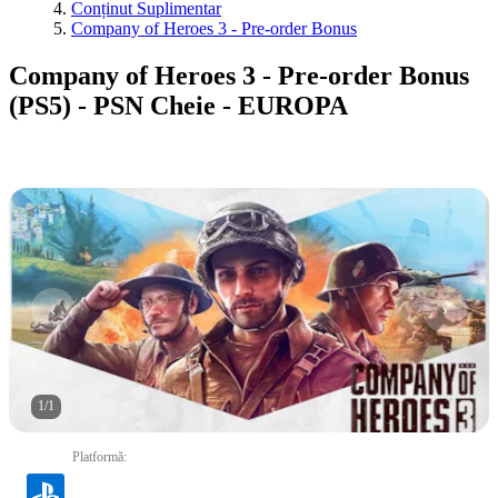
Conținut Suplimentar
Company of Heroes 3 - Pre-order Bonus
Company of Heroes 3 - Pre-order Bonus
(PS5) - PSN Cheie - EUROPA
1
/
1
Platformă
: