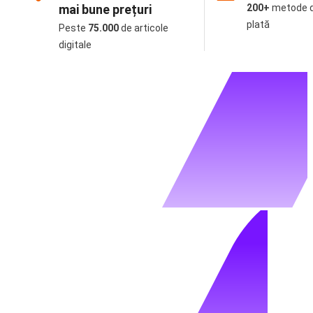
mai bune prețuri
200+
metode 
plată
Peste
75.000
de articole
digitale