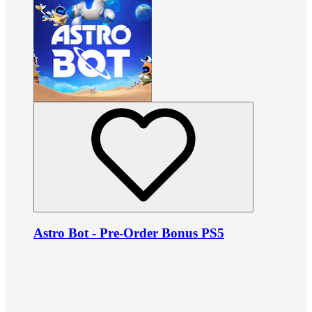
Astro Bot - Pre-Order Bonus PS5