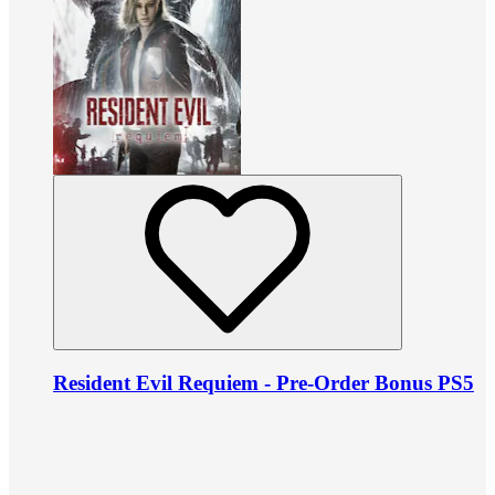
Resident Evil Requiem - Pre-Order Bonus PS5