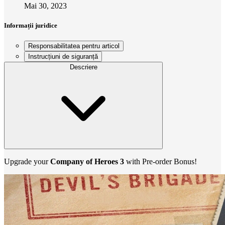
Mai 30, 2023
Informații juridice
Responsabilitatea pentru articol
Instrucțiuni de siguranță
Descriere
Upgrade your
Company of Heroes 3
with Pre-order Bonus!