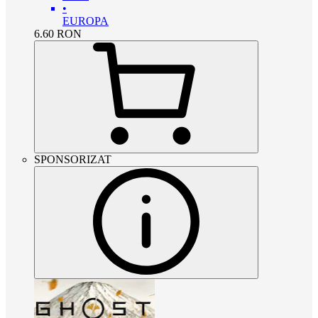
•
EUROPA
6.60
RON
SPONSORIZAT