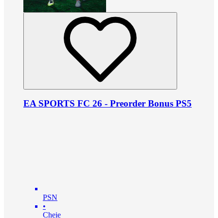
EA SPORTS FC 26 - Preorder Bonus PS5
PSN
•
Cheie