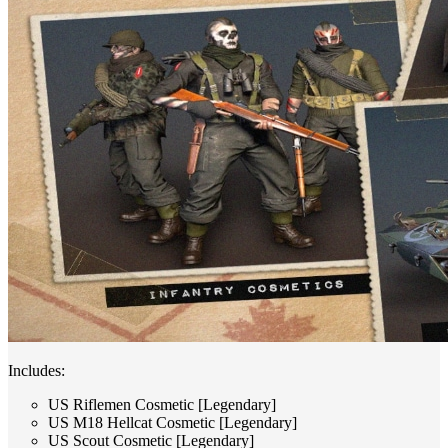
Includes:
US Riflemen Cosmetic [Legendary]
US M18 Hellcat Cosmetic [Legendary]
US Scout Cosmetic [Legendary]