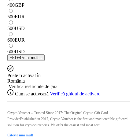
400
GBP
500
EUR
500
USD
600
EUR
600
USD
+
51
+
47
mai mult...
Poate fi activat în
România
Verifică restricțiile de țară
Cum se activează
Verifică ghidul de activare
Crypto Voucher – Trusted Since 2017: The Original Crypto Gift Card
ProviderEstablished in 2017, Crypto Voucher is the first and most credible gift card
solution for cryptocurrencies. We offer the easiest and most secu ...
Citește mai mult