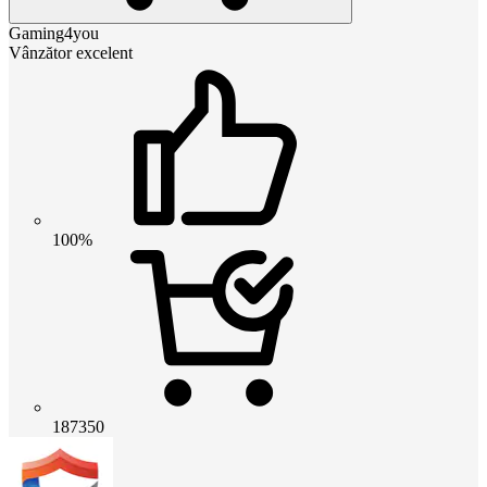
Gaming4you
Vânzător excelent
100%
187350