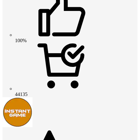
100%
44135