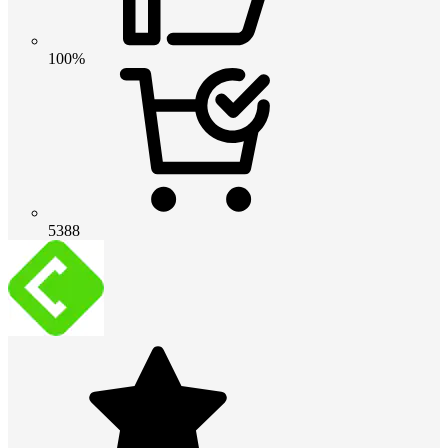
100%
5388