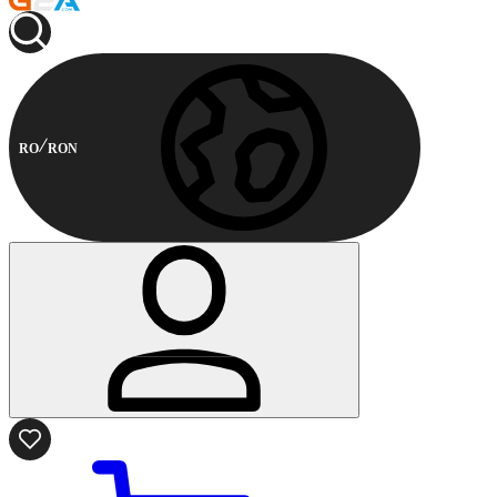
RO
RON