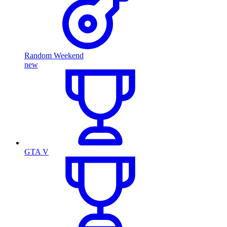
Random Weekend
new
GTA V