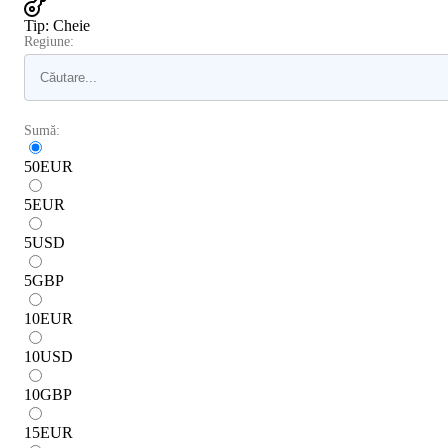
Tip
:
Cheie
Regiune:
Sumă:
50
EUR
5
EUR
5
USD
5
GBP
10
EUR
10
USD
10
GBP
15
EUR