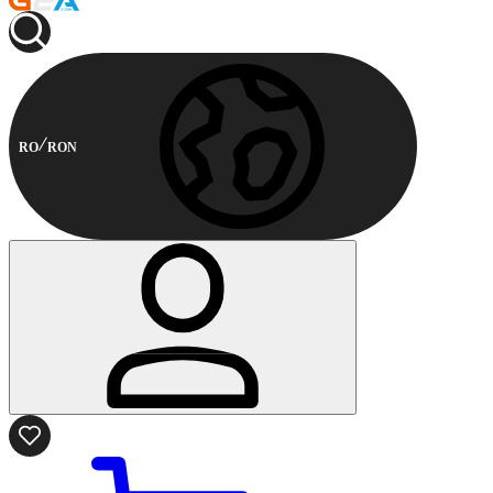
RO
RON