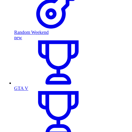
Random Weekend
new
GTA V