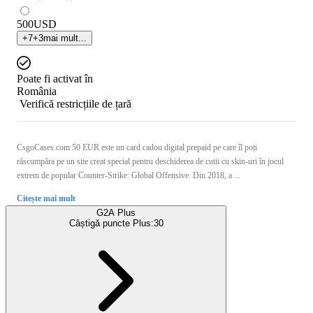
500
USD
+
7
+
3
mai mult...
Poate fi activat în
România
Verifică restricțiile de țară
CsgoCases.com 50 EUR este un card cadou digital prepaid pe care îl poți
răscumpăra pe un site creat special pentru deschiderea de cutii cu skin-uri în jocul
extrem de popular Counter-Strike: Global Offensive. Din 2018, a ...
Citește mai mult
G2A Plus
Câștigă puncte Plus:
30