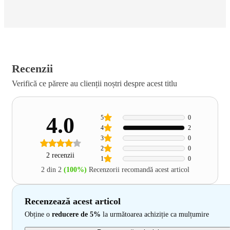
Recenzii
Verifică ce părere au clienții noștri despre acest titlu
4.0
5
0
4
2
3
0
2
0
2 recenzii
1
0
2 din 2
(100%)
Recenzorii recomandă acest articol
Recenzează acest articol
Obține o
reducere de 5%
la următoarea achiziție ca mulțumire