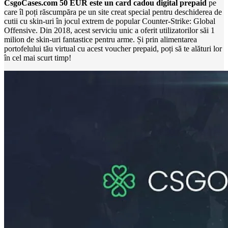
CsgoCases.com 50 EUR este un card cadou digital prepaid
pe
care îl poți răscumpăra pe un site creat special pentru deschiderea de
cutii cu skin-uri în jocul extrem de popular Counter-Strike: Global
Offensive. Din 2018, acest serviciu unic a oferit utilizatorilor săi 1
milion de skin-uri fantastice pentru arme. Și prin alimentarea
portofelului tău virtual cu acest voucher prepaid, poți să te alături lor
în cel mai scurt timp!