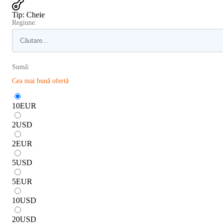
Tip
:
Cheie
Regiune:
Sumă:
Cea mai bună ofertă
10
EUR
2
USD
2
EUR
5
USD
5
EUR
10
USD
20
USD