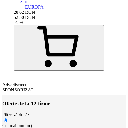
•
EUROPA
28.62
RON
52.50
RON
-
45
%
Advertisement
SPONSORIZAT
Oferte de la 12 firme
Filtrează după:
Cel mai bun preț