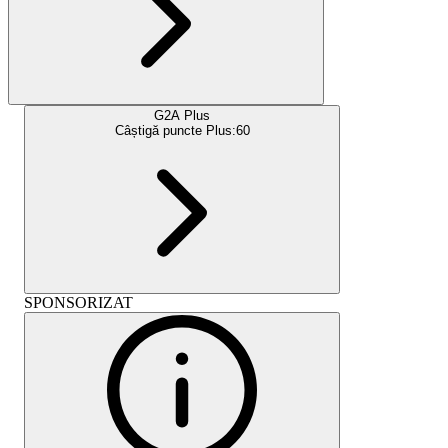
G2A Plus
Câștigă puncte Plus:
60
SPONSORIZAT