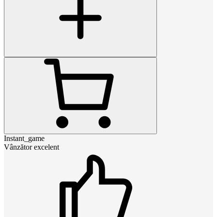
Instant_game
Vânzător excelent