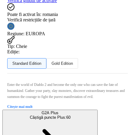
Verifică ghidul de activare
Poate fi activat în:
romania
Verifică restricțiile de țară
Regiune
:
EUROPA
Tip
:
Cheie
Ediție:
Standard Edition
Gold Edition
Enter the world of Diablo 2 and become the only one who can save the fate of
humankind. Gather your party, slay monsters, discover extraordinary treasures and
summon the courage to fight the purest manifestation of evil.
Citește mai mult
G2A Plus
Câștigă puncte Plus:
60