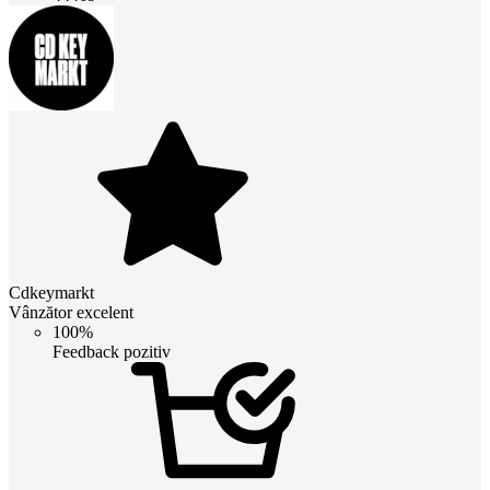
Cdkeymarkt
Vânzător excelent
100%
Feedback pozitiv