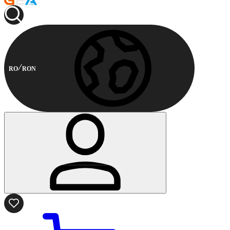
RO
RON