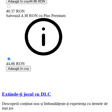
Adaugă în coș
44.86 RON
40.37
RON
Salvează
4.38 RON
cu
Plus Premium
44.86
RON
Adaugă în coș
Extinde-ți jocul cu DLC
Descoperă conținut nou și îmbunătățește-ți experiența cu itemele de
mai jos