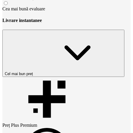
Cea mai bună evaluare
Livrare instantanee
Cel mai bun preț
Preț
Plus Premium