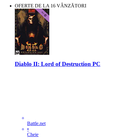
OFERTE DE LA 16 VÂNZĂTORI
Diablo II: Lord of Destruction PC
Battle.net
•
Cheie