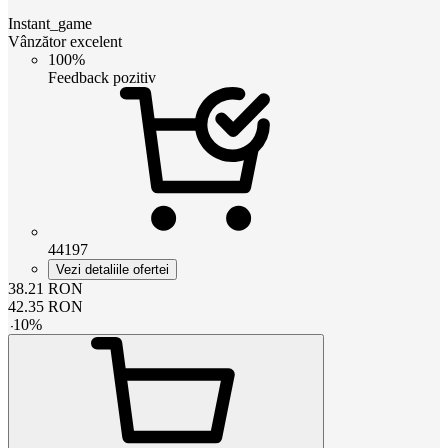
Instant_game
Vânzător excelent
100%
Feedback pozitiv
44197
Vezi detaliile ofertei
38.21
RON
42.35
RON
-
10
%